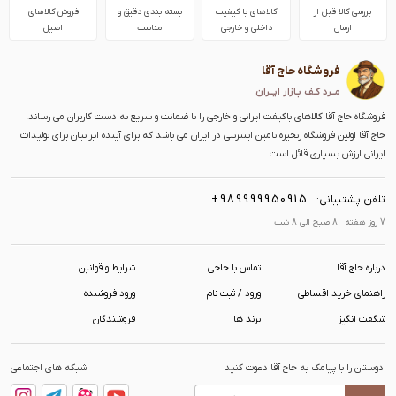
بررسی کالا قبل از
کالاهای با کیفیت
بسته بندی دقیق و
فروش کالاهای
ارسال
داخلی و خارجی
مناسب
اصیل
فروشگاه حاج آقا
مــرد کـف بـازار ایــران
فروشگاه حاج آقا کالاهای باکیفت ایرانی و خارجی را با ضمانت و سریع به دست کاربران می رساند.
حاج آقا اولین فروشگاه زنجیره تامین اینترنتی در ایران می باشد که برای آینده ایرانیان برای تولیدات
ایرانی ارزش بسیاری قائل است
+989999950915
تلفن پشتیبانی:
7 روز هفته 8 صبح الی 8 شب
درباره حاج آقا
تماس با حاجی
شرایط و قوانین
راهنمای خرید اقساطی
ورود / ثبت نام
ورود فروشنده
شگفت انگیز
برند ها
فروشندگان
دوستان را با پیامک به حاج آقا دعوت کنید
شبکه های اجتماعی