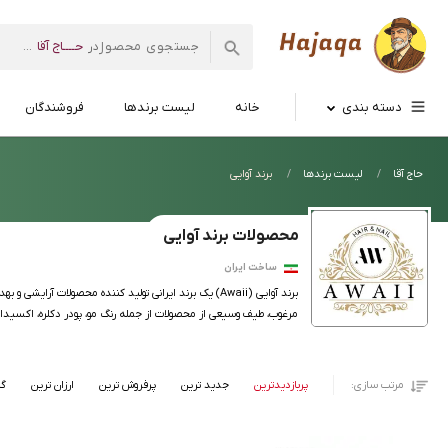
حــــاج آقا
در
...
فروشگاه
اینترنتی
حاج
دسته بندی
خانه
لیست برندها
فروشندگان
آقا
حاج آقا
لیست برندها
برند آوایی
محصولات برند آوایی
ساخت ایران
مرغوب، طیف وسیعی از محصولات از جمله رنگ مو، پودر دکلره، اکسیدان،
مرتب سازی:
پربازدیدترین
جدید ترین
پرفروش ترین
ارزان ترین
گر