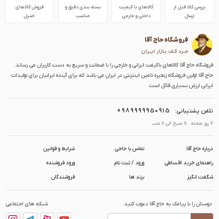
بررسی کالا قبل از
کالاهای با کیفیت
بسته بندی دقیق و
فروش کالاهای
ارسال
داخلی و خارجی
مناسب
اصیل
فروشگاه حاج آقا
مــرد کـف بـازار ایــران
فروشگاه حاج آقا کالاهای باکیفت ایرانی و خارجی را با ضمانت و سریع به دست کاربران می رساند.
حاج آقا اولین فروشگاه زنجیره تامین اینترنتی در ایران می باشد که برای آینده ایرانیان برای تولیدات
ایرانی ارزش بسیاری قائل است
+989999950915
تلفن پشتیبانی:
7 روز هفته 8 صبح الی 8 شب
درباره حاج آقا
تماس با حاجی
شرایط و قوانین
راهنمای خرید اقساطی
ورود / ثبت نام
ورود فروشنده
شگفت انگیز
برند ها
فروشندگان
دوستان را با پیامک به حاج آقا دعوت کنید
شبکه های اجتماعی