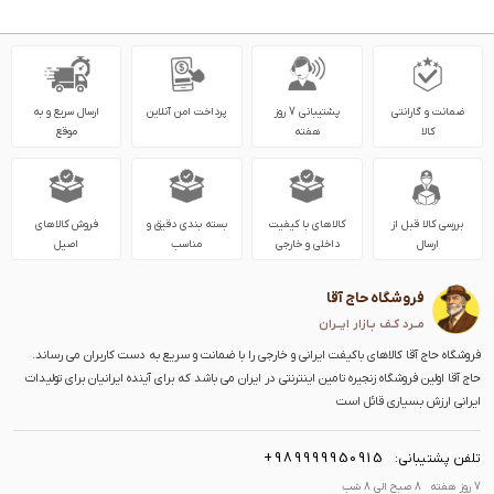
ضمانت و گارانتی
پشتیبانی 7 روز
پرداخت امن آنلاین
ارسال سریع و به
کالا
هفته
موقع
بررسی کالا قبل از
کالاهای با کیفیت
بسته بندی دقیق و
فروش کالاهای
ارسال
داخلی و خارجی
مناسب
اصیل
فروشگاه حاج آقا
مــرد کـف بـازار ایــران
فروشگاه حاج آقا کالاهای باکیفت ایرانی و خارجی را با ضمانت و سریع به دست کاربران می رساند.
حاج آقا اولین فروشگاه زنجیره تامین اینترنتی در ایران می باشد که برای آینده ایرانیان برای تولیدات
ایرانی ارزش بسیاری قائل است
+989999950915
تلفن پشتیبانی:
7 روز هفته 8 صبح الی 8 شب