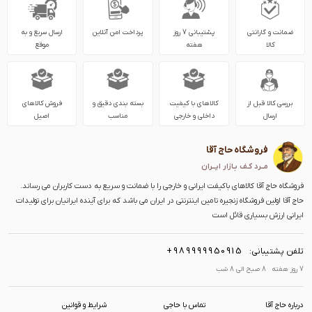
ضمانت و گارانتی
پشتیبانی 7 روز
پرداخت امن آنلاین
ارسال سریع و به
کالا
هفته
موقع
بررسی کالا قبل از
کالاهای با کیفیت
بسته بندی دقیق و
فروش کالاهای
ارسال
داخلی و خارجی
مناسب
اصیل
فروشگاه حاج آقا
مــرد کـف بـازار ایــران
فروشگاه حاج آقا کالاهای باکیفت ایرانی و خارجی را با ضمانت و سریع به دست کاربران می رساند.
حاج آقا اولین فروشگاه زنجیره تامین اینترنتی در ایران می باشد که برای آینده ایرانیان برای تولیدات
ایرانی ارزش بسیاری قائل است
+989999950915
تلفن پشتیبانی:
7 روز هفته 8 صبح الی 8 شب
درباره حاج آقا
تماس با حاجی
شرایط و قوانین