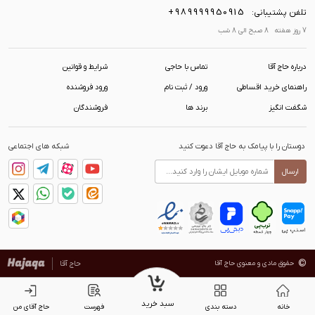
+989999950915
تلفن پشتیبانی:
7 روز هفته 8 صبح الی 8 شب
درباره حاج آقا
تماس با حاجی
شرایط و قوانین
راهنمای خرید اقساطی
ورود / ثبت نام
ورود فروشنده
شگفت انگیز
برند ها
فروشندگان
دوستان را با پیامک به حاج آقا دعوت کنید
شبکه های اجتماعی
ارسال
©
حقوق مادی و معنوی حاج آقا
حاج آقا
سبد خرید
خانه
دسته بندی
فهرست
حاج آقای من