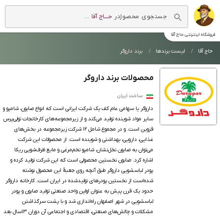
در
حــــاج آقا
...
فروشگاه اینترنتی
حاج آقا
حاج آقا
لیست برندها
برند داروگر
محصولات برند داروگر
ساخت ایران
داروگر یا سهامی عام کف یک شرکت ایرانی است که انواع صابون، شامپو و
سایر مواد شوینده تولید می‌کند و از زیرمجموعه‌های کارخانجات تولی‌پرس
قزوین است. و در مجموع شامل ۱۲ شرکت زیرمجموعه در بخش‌های
غذایی، دارویی، بهداشتی و شوینده است. از محصولات این شرکت
می‌توان به صابون نخل‌نشان، شامپو تخم‌مرغی و مایع ظرف‌شویی ریکا
اشاره کرد. صابون نخستین محصولی است که این شرکت تولید کرده و
پودر لباسشویی داروگر طبق آنچه روی جعبهٔ این محصول نوشته
شده‌است از نخستین پودرهای تولیدشده در ایران است. کارخانه داروگر
حدود یک قرن پیش به عنوان اولین واحد صنعتی تولید صابون و پودر
لباسشویی در شهر اصفهان راه‌اندازی شد و با پشت سرگذاشتن
مشکلات و چالش‌های صنعتی، اقتصادی و اجتماعی آن دوران ۱۳سال بعد