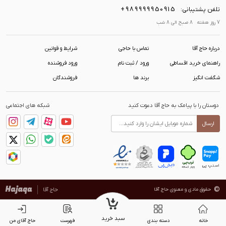
+989999950915
تلفن پشتیبانی:
7 روز هفته 8 صبح الی 8 شب
درباره حاج آقا
تماس با حاجی
شرایط و قوانین
راهنمای خرید اقساطی
ورود / ثبت نام
ورود فروشنده
شگفت انگیز
برند ها
فروشندگان
دوستان را با پیامک به حاج آقا دعوت کنید
شبکه های اجتماعی
ارسال
©
حقوق مادی و معنوی حاج آقا
حاج آقا
سبد خرید
خانه
دسته بندی
فهرست
حاج آقای من