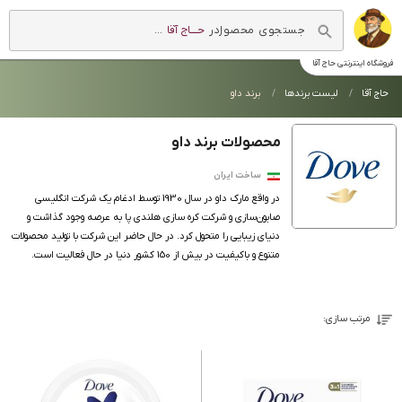
در
حــــاج آقا
...
فروشگاه اینترنتی
حاج آقا
حاج آقا
لیست برندها
برند داو
محصولات برند داو
ساخت ایران
در واقع مارک داو در سال 1930 توسط ادغام یک شرکت انگلیسی
صابون‌سازی و شرکت کره سازی هلندی پا به عرصه وجود گذاشت و
دنیای زیبایی را متحول کرد. در حال حاضر این شرکت با تولید محصولات
متنوع و باکیفیت در بیش از 150 کشور دنیا در حال فعالیت است.
مرتب سازی: