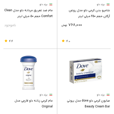
برند داو
برند داو
شامپو بدن کرمی داو مدل روغن
مام ضد تعریق مردانه داو مدل Clean
آرگان حجم 250 میلی لیتر
Comfort حجم 50 میلی لیتر
768,000
تومان
4.4
4.0
برند داو
برند داو
صابون کرمی داو dove مدل بیوتی
مام کرمی زنانه داو قارچی مدل
Original
Beauty Cream Bar