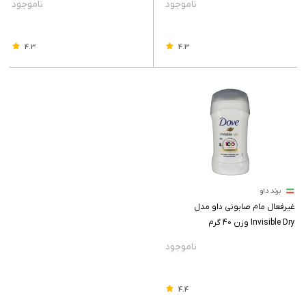
4.3
4.3
برند داو
غیرفعال مام صابونی داو مدل
Invisible Dry وزن 40 گرم
4.4