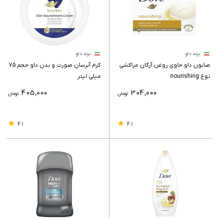
برند داو
برند داو
صابون داو حاوی روغن آرگان مراکشی
کرم آبرسان صورت و بدن داو حجم 75
نوع nourishing
میلی لیتر
405,000
304,000
تومان
تومان
4.1
4.1