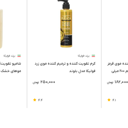
برند فولیکا
برند فولیکا
نده موی قرمز
کرم تقویت کننده و ترمیم کننده موی زرد
شامپو تقویت‌
فولیکا مدل Cutest Red حجم 200 میلی
فولیکا مدل بلوند
میلی‌لیتر
250,000
182,00
تومان
تومان
4.4
4.1