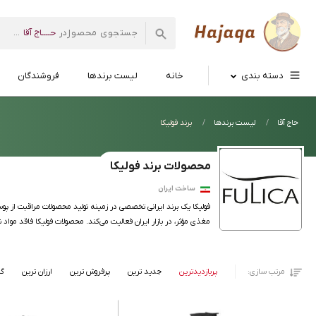
حــــاج آقا
در
...
فروشگاه
اینترنتی
دسته بندی
خانه
لیست برندها
فروشندگان
حاج
آقا
حاج آقا
لیست برندها
برند فولیکا
محصولات برند فولیکا
ساخت ایران
مغذی مؤثر، در بازار ایران فعالیت می‌کند. محصولات فولیکا فاقد مواد
مرتب سازی:
پربازدیدترین
جدید ترین
پرفروش ترین
ارزان ترین
گر