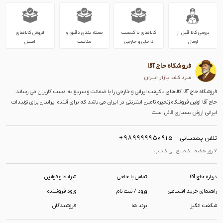
بررسی کالا قبل از
کالاهای با کیفیت
بسته بندی دقیق و
فروش کالاهای
ارسال
داخلی و خارجی
مناسب
اصیل
فروشگاه حاج آقا
مــرد کـف بـازار ایــران
فروشگاه حاج آقا کالاهای باکیفت ایرانی و خارجی را با ضمانت و سریع به دست کاربران می رساند.
حاج آقا اولین فروشگاه زنجیره تامین اینترنتی در ایران می باشد که برای آینده ایرانیان برای تولیدات
ایرانی ارزش بسیاری قائل است
+989999950915
تلفن پشتیبانی:
7 روز هفته 8 صبح الی 8 شب
درباره حاج آقا
تماس با حاجی
شرایط و قوانین
راهنمای خرید اقساطی
ورود / ثبت نام
ورود فروشنده
شگفت انگیز
برند ها
فروشندگان