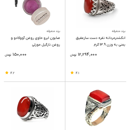
برند متفرقه
برند متفرقه
انگشترمردانه نقره دست سازعقیق
صابون ابرو حاوی روغن آووکادو و
یمنی به وزن 13.9 گرم
روغن نارگیل مورلی
150,000
12,294,000
تومان
تومان
4.2
4.1