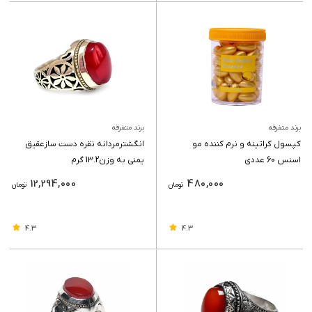
برند متفرقه
برند متفرقه
کپسول کراتینه و نرم کننده مو
انگشترمردانه نقره دست سازعقیق
اسنس 60 عددی
یمنی به وزن13.2 گرم
12,294,000
480,000
تومان
تومان
4.3
4.3