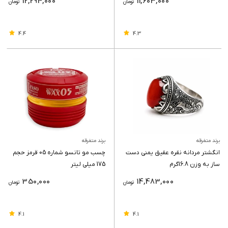
12,294,000
11,603,000
تومان
تومان
4.4
4.3
برند متفرقه
برند متفرقه
انگشتر مردانه نقره عقیق یمنی دست
چسب مو تانسو شماره 05 قرمز حجم
ساز به وزن ‌16.8گرم
175 میلی لیتر
350,000
14,483,000
تومان
تومان
4.1
4.1