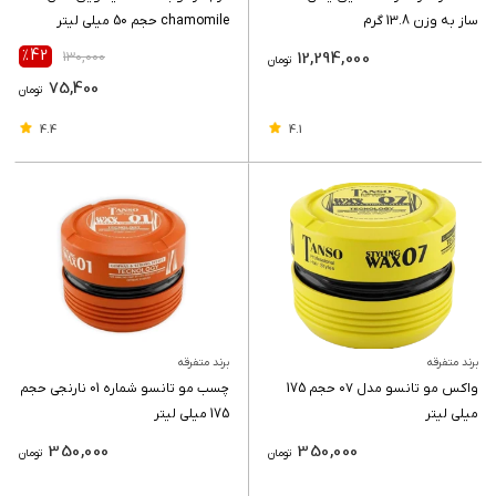
ساز به وزن 13.8 گرم
chamomile حجم 50 میلی لیتر
٪42
130,000
12,294,000
تومان
75,400
تومان
4.4
4.1
برند متفرقه
برند متفرقه
واکس مو تانسو مدل ۰۷ حجم 175
چسب مو تانسو شماره 01 نارنجی حجم
میلی لیتر
175 میلی لیتر
350,000
350,000
تومان
تومان