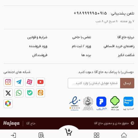
+989999950915
تلفن پشتیبانی:
7 روز هفته 8 صبح الی 8 شب
درباره حاج آقا
تماس با حاجی
شرایط و قوانین
راهنمای خرید اقساطی
ورود / ثبت نام
ورود فروشنده
شگفت انگیز
برند ها
فروشندگان
دوستان را با پیامک به حاج آقا دعوت کنید
شبکه های اجتماعی
ارسال
©
حقوق مادی و معنوی حاج آقا
حاج آقا