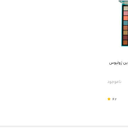
ت و شاین ژولیوس
4.2