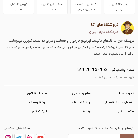
بررسی کالا قبل از
کالاهای با کیفیت
بسته بندی دقیق و
فروش کالاهای
ارسال
داخلی و خارجی
مناسب
اصیل
فروشگاه حاج آقا
مــرد کـف بـازار ایــران
فروشگاه حاج آقا کالاهای باکیفت ایرانی و خارجی را با ضمانت و سریع به دست کاربران می رساند.
حاج آقا اولین فروشگاه زنجیره تامین اینترنتی در ایران می باشد که برای آینده ایرانیان برای تولیدات
ایرانی ارزش بسیاری قائل است
+989999950915
تلفن پشتیبانی:
7 روز هفته 8 صبح الی 8 شب
درباره حاج آقا
تماس با حاجی
شرایط و قوانین
راهنمای خرید اقساطی
ورود / ثبت نام
ورود فروشنده
شگفت انگیز
برند ها
فروشندگان
دوستان را با پیامک به حاج آقا دعوت کنید
شبکه های اجتماعی