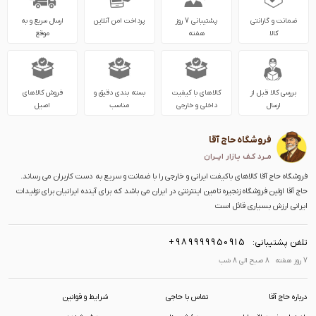
ضمانت و گارانتی
پشتیبانی 7 روز
پرداخت امن آنلاین
ارسال سریع و به
کالا
هفته
موقع
بررسی کالا قبل از
کالاهای با کیفیت
بسته بندی دقیق و
فروش کالاهای
ارسال
داخلی و خارجی
مناسب
اصیل
فروشگاه حاج آقا
مــرد کـف بـازار ایــران
فروشگاه حاج آقا کالاهای باکیفت ایرانی و خارجی را با ضمانت و سریع به دست کاربران می رساند.
حاج آقا اولین فروشگاه زنجیره تامین اینترنتی در ایران می باشد که برای آینده ایرانیان برای تولیدات
ایرانی ارزش بسیاری قائل است
+989999950915
تلفن پشتیبانی:
7 روز هفته 8 صبح الی 8 شب
درباره حاج آقا
تماس با حاجی
شرایط و قوانین