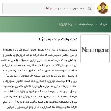
در
حــــاج آقا
...
فروشگاه اینترنتی
حاج آقا
حاج آقا
لیست برندها
برند نوتروژینا
محصولات برند نوتروژینا
نوترژینا یا نیتروژنا در سال 1930 توسط امانوئل استولاروف با نام Natone
در لس آنجلس تاسیس شد که یک شرکت کوچک فروش لوازم آرایشی و
بهداشتی بود که در صنعت فیلم سازی از این محصولات آرایشی استفاده
می شد. در سال 1954 میلادی، امانوئل هنگام مسافرت تجاری به اروپا، در
هنگام کار متوجه بحث از صابون شگفت انگیزی شد که این صابون ایده
آل پوست را تحریک نکرده و به دلیل سطح pH متعادل آن، که تقریباً
برابر با PH آب است، نوتروژینا نامگذاری شده است. امانوئل استولاروف با
اعتقاد بر اینکه چنین محصولی دارای بازار تقاضای مناسبی خواهد بود،
در حال تدوین استراتژی تجاری بود که در آن زمان نوآورانه و خلاقانه بود.
وی با استفاده از استراتژی تجاری خود به بیان ویژگی های خاص صابون
نیتروژنا مخصوصا شفافیت کهربا صابون تأکید کرده و توزیع آن را در سوپر
مارکت ها و داروخانه ها گسترش داد. در واقع این صابون را میتوان