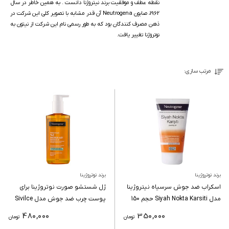
نقطه عطف و موفقیت برند نیتروژنا دانست . به همین خاطر در سال
1962، صابون Neutrogena آن قدر مشابه با تصویر کلی این شرکت در
ذهن‌ مصرف کنندگان بود که به طور رسمی نام این شرکت از نیتون به
نوتروژنا تغییر یافت.
مرتب سازی:
برند نوتروژینا
برند نوتروژینا
اسکراب ضد جوش سرسیاه نیتروژینا
ژل شستشو صورت نوتروژینا برای
مدل Siyah Nokta Karsiti حجم 150
پوست چرب ضد جوش مدل Sivilce
میلی لیتر
Karsiti
480,000
350,000
تومان
تومان