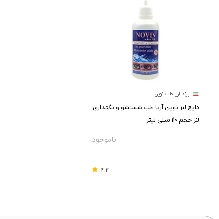
برند آریا طب نوین
مایع لنز نوین آریا طب شستشو و نگهداری
لنز حجم 110 میلی لیتر
4.4