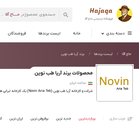
حــــاج آقا
در
...
فروشگاه اینترنتی
حاج آقا
دسته بندی
خانه
لیست برندها
فروشندگان
حاج آقا
لیست برندها
برند آریا طب نوین
محصولات برند آریا طب نوین
ساخت ایران
شرکت و کارخانه آریا طب نوین (Novin Aria Teb) یک کارخانه ایرانی هست که محصولات آرایشی مخصوصا مایع لنز و محصولات مربوط به چشم را تولید میکند.
مرتب سازی:
پربازدیدترین
جدید ترین
پرفروش ترین
ارزان ترین
گر