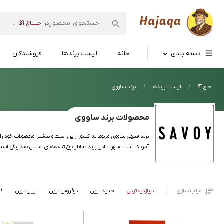
حــــاج آقا
در
...
فروشگاه
اینترنتی
حاج
دسته بندی
خانه
لیست برندها
فروشندگان
آقا
حاج آقا
لیست برندها
برند ساووی
محصولات برند ساووی
آمریکا است. شهرت این برند بخاطر نوع تیغه‌های استیل ضد زنگی است ک
مرتب سازی:
پربازدیدترین
جدید ترین
پرفروش ترین
ارزان ترین
گر