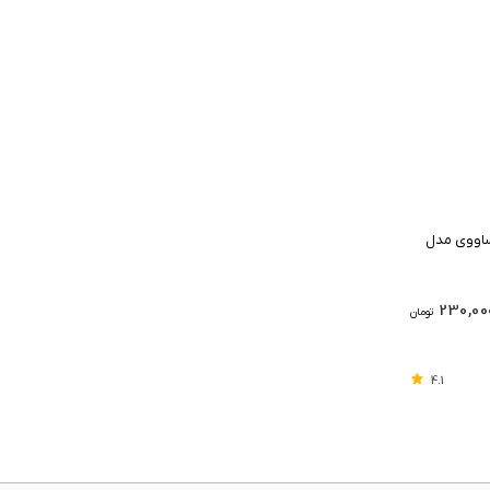
ساووی مدل
230,00
تومان
4.1