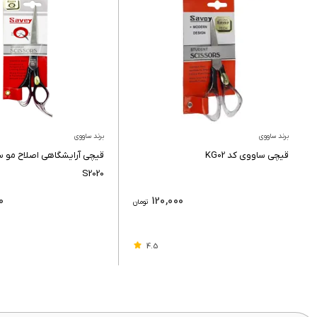
برند ساووی
برند ساووی
قیچی ساووی کد KG02
قیچی آرایشگاهی اصلاح مو 
S2020
0
120,000
تومان
4.5