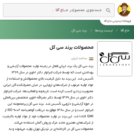
در
حــــاج آقا
...
فروشگاه اینترنتی
حاج آقا
حاج آقا
لیست برندها
برند سی گل
محصولات برند سی گل
ساخت ایران
برند سی گل یک برند ایرانی فعال در زمینه تولید محصولات آرایشی و
بهداشتی است که توسط شرکت لابراتوار دکتر اخوی در سال 1369
تأسیس شد. این برند به دلیل کیفیت بالای محصولاتش و استفاده از
مواد اولیه مرغوب از شرکت‌های اروپایی، در میان مصرف‌کنندگان ایرانی
محبوبیت زیادی کسب کرده است. تاریخچه و فعالیت‌ها: شرکت لابراتوار
دکتر اخوی در سال 1369 توسط دکتر نصرالله اخوی، متخصص بین‌المللی
در حوزه آرایشی و دارویی، تأسیس شد. برند سی گل زیرمجموعه این
لابراتوار است و در سال 1380 موفق به دریافت گواهینامه ISO 9002 از
QMI کانادا شد. این برند در تولید محصولات خود از مواد اولیه باکیفیت
از شرکت‌های معتبری مانند مرک و روش آلمان استفاده می‌کند.
محصولات سی گل در کارخانه‌ای در نزدیکی تهران تولید می‌شوند و به