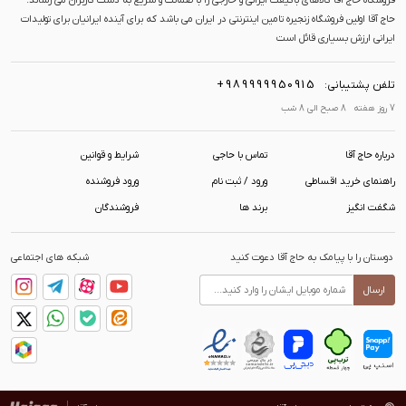
فروشگاه حاج آقا کالاهای باکیفت ایرانی و خارجی را با ضمانت و سریع به دست کاربران می رساند.
حاج آقا اولین فروشگاه زنجیره تامین اینترنتی در ایران می باشد که برای آینده ایرانیان برای تولیدات
ایرانی ارزش بسیاری قائل است
+989999950915
تلفن پشتیبانی:
7 روز هفته 8 صبح الی 8 شب
درباره حاج آقا
تماس با حاجی
شرایط و قوانین
راهنمای خرید اقساطی
ورود / ثبت نام
ورود فروشنده
شگفت انگیز
برند ها
فروشندگان
دوستان را با پیامک به حاج آقا دعوت کنید
شبکه های اجتماعی
ارسال