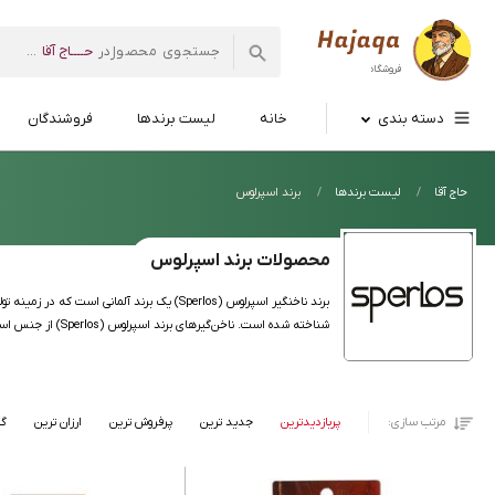
حــــاج آقا
در
...
فروشگاه اینترنتی
حاج آقا
دسته بندی
خانه
لیست برندها
فروشندگان
حاج آقا
لیست برندها
برند اسپرلوس
محصولات برند اسپرلوس
برند ناخنگیر اسپرلوس (Sperlos) یک برند آل
شناخته شده است. ناخن‌گیرهای برند اسپرلوس (Sperlos) از جنس استیل ضدزنگ با کیفیت بالا و مقاوم در برابر خوردگی ساخته شده‌اند. این ناخن‌گیرها دارای تیغه‌های تیز و دقیقی هستند که به کوتاه کردن یکدست و تمیز ناخن‌ها کمک می‌کنند.
مرتب سازی:
پربازدیدترین
جدید ترین
پرفروش ترین
ارزان ترین
گر