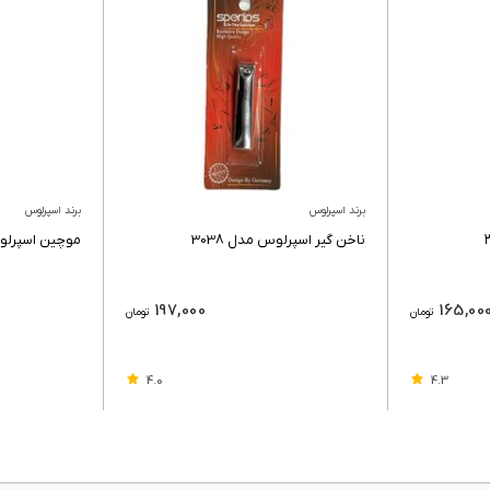
برند اسپرلوس
برند اسپرلوس
ناخن گير اسپرلوس مدل 3038
موچین اسپرلوس (os
197,000
165,00
تومان
تومان
4.0
4.3