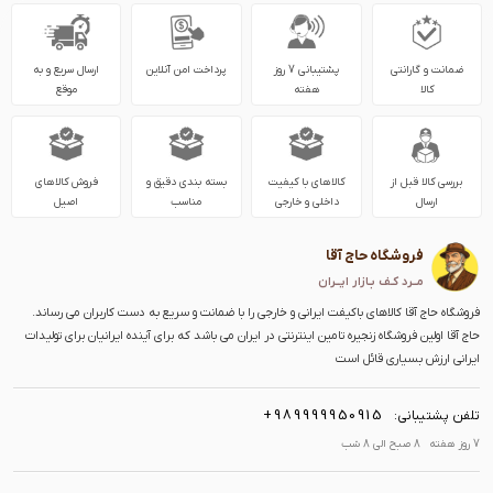
ضمانت و گارانتی
پشتیبانی 7 روز
پرداخت امن آنلاین
ارسال سریع و به
کالا
هفته
موقع
بررسی کالا قبل از
کالاهای با کیفیت
بسته بندی دقیق و
فروش کالاهای
ارسال
داخلی و خارجی
مناسب
اصیل
فروشگاه حاج آقا
مــرد کـف بـازار ایــران
فروشگاه حاج آقا کالاهای باکیفت ایرانی و خارجی را با ضمانت و سریع به دست کاربران می رساند.
حاج آقا اولین فروشگاه زنجیره تامین اینترنتی در ایران می باشد که برای آینده ایرانیان برای تولیدات
ایرانی ارزش بسیاری قائل است
+989999950915
تلفن پشتیبانی:
7 روز هفته 8 صبح الی 8 شب