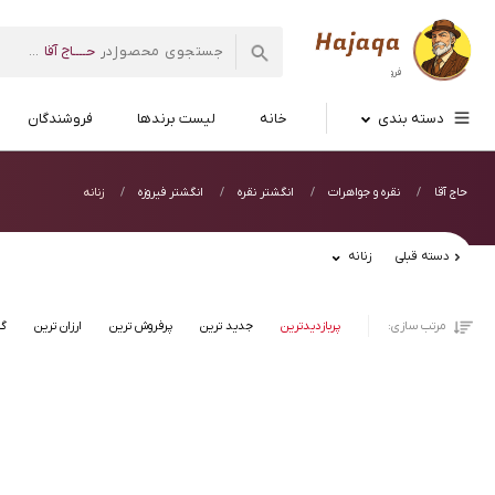
حــــاج آقا
در
...
فروشگاه اینترنتی
حاج آقا
دسته بندی
خانه
لیست برندها
فروشندگان
حاج آقا
نقره و جواهرات
انگشتر نقره
انگشتر فیروزه
زنانه
دسته قبلی
زنانه
مرتب سازی:
پربازدیدترین
جدید ترین
پرفروش ترین
ارزان ترین
گر