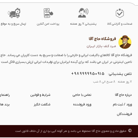
ضمانت و گارانتی کالا
پشتیبانی 7 روز هفته
پرداخت امن آنلاین
ارسال سریع و به موقع
فروشگاه حاج آقا
مــرد کـف بـازار ایــران
فروشگاه حاج آقا کالاهای باکیفت ایرانی و خارجی را با ضمانت و سریع به دست کاربران می رساند. حاج آق
تامین اینترنتی در ایران می باشد که برای آینده ایرانیان برای تولیدات ایرانی ارزش بسیاری قائل است
+989999950915
تلفن پشتیبانی:
7 روز هفته 8 صبح الی 8 شب
درباره حاج آقا
تماس با حاجی
شرایط و قوانین
راهنما
ورود / ثبت نام
ورود فروشنده
شگفت انگیز
برند ها
فروشندگان
©
حقوق مادی و معنوی حاج آقا
محفوظ می باشد و هر گونه کپی برداری از آن خلاف قانون است