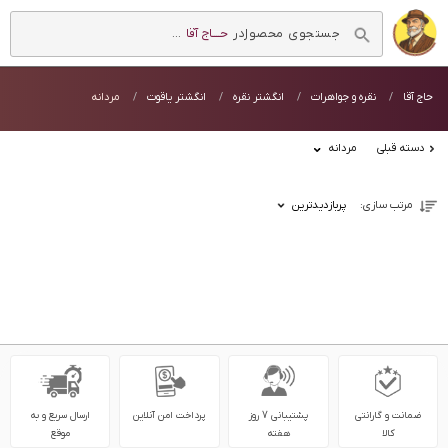
در
حــــاج آقا
...
فروشگاه اینترنتی
حاج آقا
حاج آقا
نقره و جواهرات
انگشتر نقره
انگشتر یاقوت
مردانه
دسته قبلی
مردانه
مرتب سازی:
پربازدیدترین
ضمانت و گارانتی
پشتیبانی 7 روز
پرداخت امن آنلاین
ارسال سریع و به
کالا
هفته
موقع