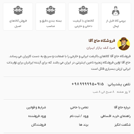
بررسی کالا قبل از
کالاهای با کیفیت
بسته بندی دقیق و
فروش کالاهای
ارسال
داخلی و خارجی
مناسب
اصیل
فروشگاه حاج آقا
مــرد کـف بـازار ایــران
فروشگاه حاج آقا کالاهای باکیفت ایرانی و خارجی را با ضمانت و سریع به دست کاربران می رساند.
حاج آقا اولین فروشگاه زنجیره تامین اینترنتی در ایران می باشد که برای آینده ایرانیان برای تولیدات
ایرانی ارزش بسیاری قائل است
+989999950915
تلفن پشتیبانی:
7 روز هفته 8 صبح الی 8 شب
درباره حاج آقا
تماس با حاجی
شرایط و قوانین
راهنمای خرید اقساطی
ورود / ثبت نام
ورود فروشنده
شگفت انگیز
برند ها
فروشندگان