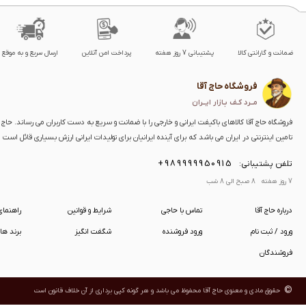
ضمانت و گارانتی کالا
پشتیبانی 7 روز هفته
پرداخت امن آنلاین
ارسال سریع و به موقع
فروشگاه حاج آقا
مــرد کـف بـازار ایــران
فروشگاه حاج آقا کالاهای باکیفت ایرانی و خارجی را با ضمانت و سریع به دست کاربران می رساند. حاج آق
تامین اینترنتی در ایران می باشد که برای آینده ایرانیان برای تولیدات ایرانی ارزش بسیاری قائل است
+989999950915
تلفن پشتیبانی:
7 روز هفته 8 صبح الی 8 شب
درباره حاج آقا
تماس با حاجی
شرایط و قوانین
راهنما
ورود / ثبت نام
ورود فروشنده
شگفت انگیز
برند ها
فروشندگان
©
حقوق مادی و معنوی حاج آقا
محفوظ می باشد و هر گونه کپی برداری از آن خلاف قانون است