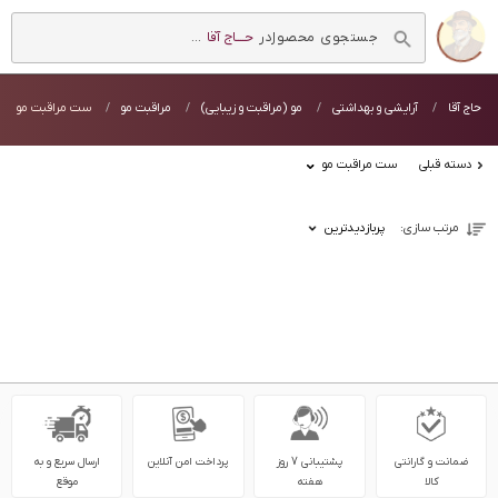
در
حــــاج آقا
...
حاج آقا
آرایشی و بهداشتی
مو (مراقبت و زیبایی)
مراقبت مو
ست مراقبت مو
دسته قبلی
ست مراقبت مو
مرتب سازی:
پربازدیدترین
ضمانت و گارانتی
پشتیبانی 7 روز
پرداخت امن آنلاین
ارسال سریع و به
کالا
هفته
موقع