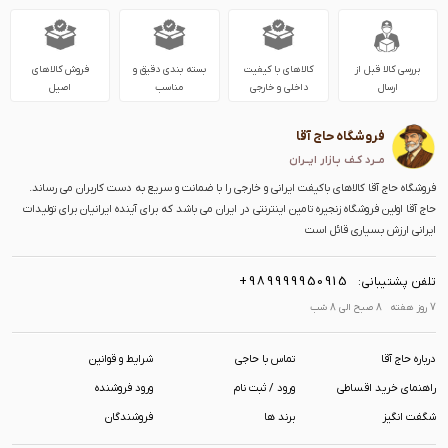
بررسی کالا قبل از
کالاهای با کیفیت
بسته بندی دقیق و
فروش کالاهای
ارسال
داخلی و خارجی
مناسب
اصیل
فروشگاه حاج آقا
مــرد کـف بـازار ایــران
فروشگاه حاج آقا کالاهای باکیفت ایرانی و خارجی را با ضمانت و سریع به دست کاربران می رساند.
حاج آقا اولین فروشگاه زنجیره تامین اینترنتی در ایران می باشد که برای آینده ایرانیان برای تولیدات
ایرانی ارزش بسیاری قائل است
+989999950915
تلفن پشتیبانی:
7 روز هفته 8 صبح الی 8 شب
درباره حاج آقا
تماس با حاجی
شرایط و قوانین
راهنمای خرید اقساطی
ورود / ثبت نام
ورود فروشنده
شگفت انگیز
برند ها
فروشندگان