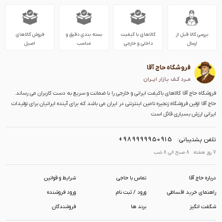
بررسی کالا قبل از
کالاهای با کیفیت
بسته بندی دقیق و
فروش کالاهای
ارسال
داخلی و خارجی
مناسب
اصیل
فروشگاه حاج آقا
مــرد کـف بـازار ایــران
فروشگاه حاج آقا کالاهای باکیفت ایرانی و خارجی را با ضمانت و سریع به دست کاربران می رساند.
حاج آقا اولین فروشگاه زنجیره تامین اینترنتی در ایران می باشد که برای آینده ایرانیان برای تولیدات
ایرانی ارزش بسیاری قائل است
+989999950915
تلفن پشتیبانی:
7 روز هفته 8 صبح الی 8 شب
درباره حاج آقا
تماس با حاجی
شرایط و قوانین
راهنمای خرید اقساطی
ورود / ثبت نام
ورود فروشنده
شگفت انگیز
برند ها
فروشندگان