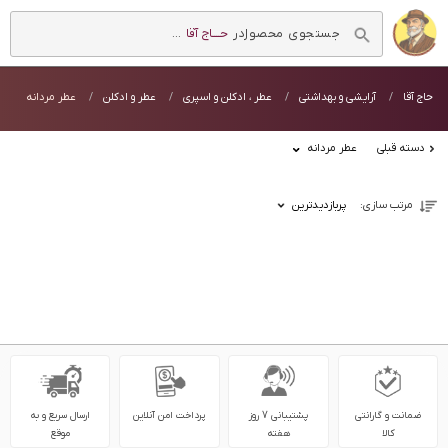
در
حــــاج آقا
...
حاج آقا
آرایشی و بهداشتی
عطر ، ادکلن و اسپری
عطر و ادکلن
عطر مردانه
دسته قبلی
عطر مردانه
مرتب سازی:
پربازدیدترین
ضمانت و گارانتی
پشتیبانی 7 روز
پرداخت امن آنلاین
ارسال سریع و به
کالا
هفته
موقع