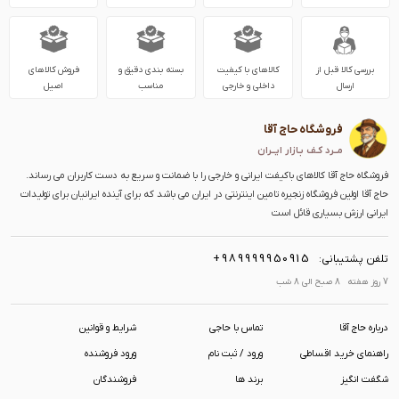
بررسی کالا قبل از
کالاهای با کیفیت
بسته بندی دقیق و
فروش کالاهای
ارسال
داخلی و خارجی
مناسب
اصیل
فروشگاه حاج آقا
مــرد کـف بـازار ایــران
فروشگاه حاج آقا کالاهای باکیفت ایرانی و خارجی را با ضمانت و سریع به دست کاربران می رساند.
حاج آقا اولین فروشگاه زنجیره تامین اینترنتی در ایران می باشد که برای آینده ایرانیان برای تولیدات
ایرانی ارزش بسیاری قائل است
+989999950915
تلفن پشتیبانی:
7 روز هفته 8 صبح الی 8 شب
درباره حاج آقا
تماس با حاجی
شرایط و قوانین
راهنمای خرید اقساطی
ورود / ثبت نام
ورود فروشنده
شگفت انگیز
برند ها
فروشندگان