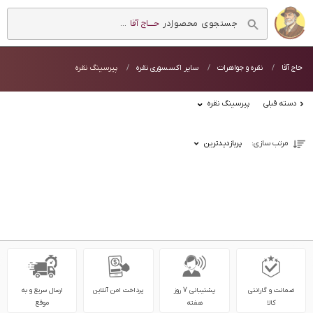
در
حــــاج آقا
...
حاج آقا
نقره و جواهرات
سایر اکسسوری نقره
پیرسینگ نقره
دسته قبلی
پیرسینگ نقره
مرتب سازی:
پربازدیدترین
ضمانت و گارانتی
پشتیبانی 7 روز
پرداخت امن آنلاین
ارسال سریع و به
کالا
هفته
موقع