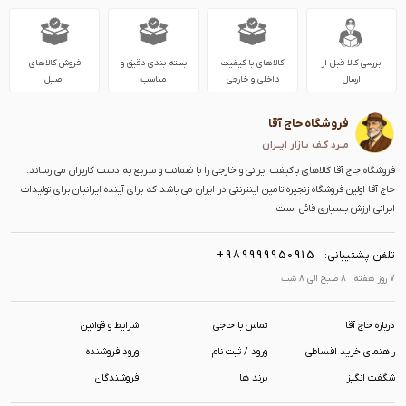
بررسی کالا قبل از
کالاهای با کیفیت
بسته بندی دقیق و
فروش کالاهای
ارسال
داخلی و خارجی
مناسب
اصیل
فروشگاه حاج آقا
مــرد کـف بـازار ایــران
فروشگاه حاج آقا کالاهای باکیفت ایرانی و خارجی را با ضمانت و سریع به دست کاربران می رساند.
حاج آقا اولین فروشگاه زنجیره تامین اینترنتی در ایران می باشد که برای آینده ایرانیان برای تولیدات
ایرانی ارزش بسیاری قائل است
+989999950915
تلفن پشتیبانی:
7 روز هفته 8 صبح الی 8 شب
درباره حاج آقا
تماس با حاجی
شرایط و قوانین
راهنمای خرید اقساطی
ورود / ثبت نام
ورود فروشنده
شگفت انگیز
برند ها
فروشندگان