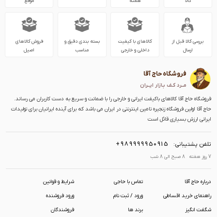
کالا
هفته
موقع
بررسی کالا قبل از
کالاهای با کیفیت
بسته بندی دقیق و
فروش کالاهای
ارسال
داخلی و خارجی
مناسب
اصیل
فروشگاه حاج آقا
مــرد کـف بـازار ایــران
فروشگاه حاج آقا کالاهای باکیفت ایرانی و خارجی را با ضمانت و سریع به دست کاربران می رساند.
حاج آقا اولین فروشگاه زنجیره تامین اینترنتی در ایران می باشد که برای آینده ایرانیان برای تولیدات
ایرانی ارزش بسیاری قائل است
+989999950915
تلفن پشتیبانی:
7 روز هفته 8 صبح الی 8 شب
درباره حاج آقا
تماس با حاجی
شرایط و قوانین
راهنمای خرید اقساطی
ورود / ثبت نام
ورود فروشنده
شگفت انگیز
برند ها
فروشندگان