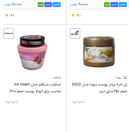
اقساط 4 ماهه
ماهانه
اقساط 4 ماهه
ماهانه
80,000
80,000
اسنپ
دیجی
ترب
اسنپ
دیجی
ترب
تومان
تومان
4.1
4.1
سودا
شیگلم
ژل لایه بردار پوست سودا مدل GOLD
اسکراب شیگلم مدل Ice cream
حجم 250 میلی لیتر
مناسب برای انواع پوست حجم 300
میلی لیتر