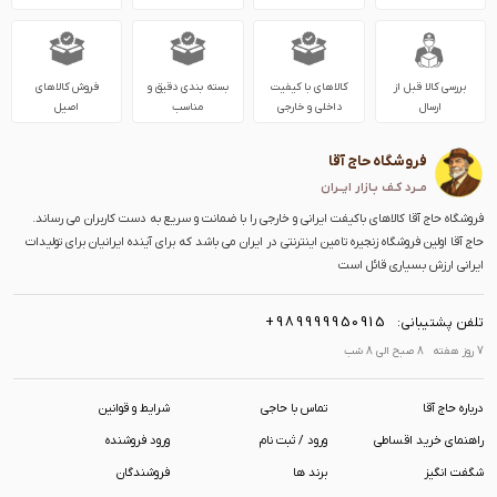
بررسی کالا قبل از
کالاهای با کیفیت
بسته بندی دقیق و
فروش کالاهای
ارسال
داخلی و خارجی
مناسب
اصیل
فروشگاه حاج آقا
مــرد کـف بـازار ایــران
فروشگاه حاج آقا کالاهای باکیفت ایرانی و خارجی را با ضمانت و سریع به دست کاربران می رساند.
حاج آقا اولین فروشگاه زنجیره تامین اینترنتی در ایران می باشد که برای آینده ایرانیان برای تولیدات
ایرانی ارزش بسیاری قائل است
+989999950915
تلفن پشتیبانی:
7 روز هفته 8 صبح الی 8 شب
درباره حاج آقا
تماس با حاجی
شرایط و قوانین
راهنمای خرید اقساطی
ورود / ثبت نام
ورود فروشنده
شگفت انگیز
برند ها
فروشندگان