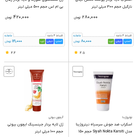
اسکراب لایه بردار پوست مکس لیدی
ژل شستشوی صورت و لایه بردار زغال
نارگیل حجم 300 میلی لیتر
بی ام اس حجم 500 میلی لیتر
420,000
280,000
تومان
تومان
اقساط 4 ماهه
ماهانه
اقساط 4 ماهه
ماهانه
121,000
80,000
اسنپ
دیجی
ترب
اسنپ
دیجی
ترب
تومان
تومان
4.4
4.5
نوتروژینا
آیچون بیوتی
اسکراب ضد جوش سرسیاه نیتروژینا
ژل لایه بردار جینسینگ ایچون بیوتی
مدل Siyah Nokta Karsiti حجم 150
حجم 100 میلی لیتر