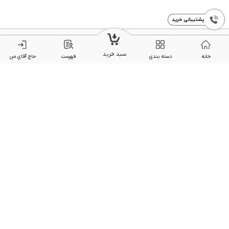
پشتیبانی خرید
سبد خرید
خانه
دسته بندی
فهرست
حاج آقای من
ضمانت و گارانتی
پشتیبانی 7 روز
پرداخت امن آنلاین
ارسال سریع و به
کالا
هفته
موقع
بررسی کالا قبل از
کالاهای با کیفیت
بسته بندی دقیق و
فروش کالاهای
ارسال
داخلی و خارجی
مناسب
اصیل
فروشگاه حاج آقا
مــرد کـف بـازار ایــران
فروشگاه حاج آقا کالاهای باکیفت ایرانی و خارجی را با ضمانت و سریع به دست کاربران می رساند.
حاج آقا اولین فروشگاه زنجیره تامین اینترنتی در ایران می باشد که برای آینده ایرانیان برای تولیدات
ایرانی ارزش بسیاری قائل است
+989999950915
تلفن پشتیبانی: