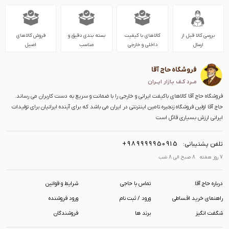
بررسی کالا قبل از
کالاهای با کیفیت
بسته بندی دقیق و
فروش کالاهای
ارسال
داخلی و خارجی
مناسب
اصیل
فروشگاه حاج آقا
مــرد کـف بـازار ایــران
فروشگاه حاج آقا کالاهای باکیفت ایرانی و خارجی را با ضمانت و سریع به دست کاربران می رساند.
حاج آقا اولین فروشگاه زنجیره تامین اینترنتی در ایران می باشد که برای آینده ایرانیان برای تولیدات
ایرانی ارزش بسیاری قائل است
+989999950915
تلفن پشتیبانی:
7 روز هفته 8 صبح الی 8 شب
درباره حاج آقا
تماس با حاجی
شرایط و قوانین
راهنمای خرید اقساطی
ورود / ثبت نام
ورود فروشنده
شگفت انگیز
برند ها
فروشندگان