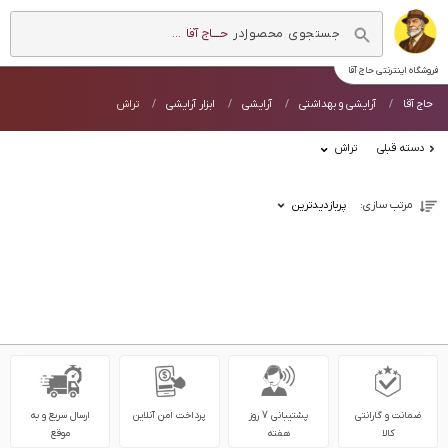
در
حــــاج آقا
...
فروشگاه اینترنتی
حاج آقا
حاج آقا
آرایشی و بهداشتی
آرایشی
ابزار آرایشی
تراش
دسته قبلی
تراش
مرتب سازی:
پربازدیدترین
ضمانت و گارانتی
پشتیبانی 7 روز
پرداخت امن آنلاین
ارسال سریع و به
کالا
هفته
موقع