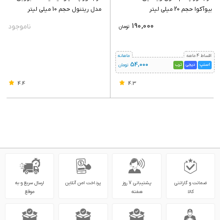
بیوآکوا حجم 20 میلی لیتر
مدل ریتنول حجم 10 میلی لیتر
190,000
تومان
اقساط 4 ماهه
ماهانه
54,000
اسنپ
دیجی
ترب
تومان
4.4
4.3
ضمانت و گارانتی
پشتیبانی 7 روز
پرداخت امن آنلاین
ارسال سریع و به
کالا
هفته
موقع