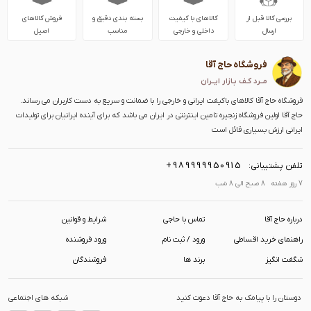
بررسی کالا قبل از
کالاهای با کیفیت
بسته بندی دقیق و
فروش کالاهای
ارسال
داخلی و خارجی
مناسب
اصیل
فروشگاه حاج آقا
مــرد کـف بـازار ایــران
فروشگاه حاج آقا کالاهای باکیفت ایرانی و خارجی را با ضمانت و سریع به دست کاربران می رساند.
حاج آقا اولین فروشگاه زنجیره تامین اینترنتی در ایران می باشد که برای آینده ایرانیان برای تولیدات
ایرانی ارزش بسیاری قائل است
+989999950915
تلفن پشتیبانی:
7 روز هفته 8 صبح الی 8 شب
درباره حاج آقا
تماس با حاجی
شرایط و قوانین
راهنمای خرید اقساطی
ورود / ثبت نام
ورود فروشنده
شگفت انگیز
برند ها
فروشندگان
دوستان را با پیامک به حاج آقا دعوت کنید
شبکه های اجتماعی