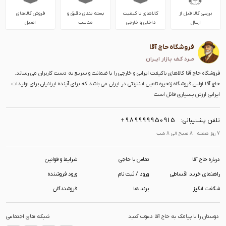
بررسی کالا قبل از
کالاهای با کیفیت
بسته بندی دقیق و
فروش کالاهای
ارسال
داخلی و خارجی
مناسب
اصیل
فروشگاه حاج آقا
مــرد کـف بـازار ایــران
فروشگاه حاج آقا کالاهای باکیفت ایرانی و خارجی را با ضمانت و سریع به دست کاربران می رساند.
حاج آقا اولین فروشگاه زنجیره تامین اینترنتی در ایران می باشد که برای آینده ایرانیان برای تولیدات
ایرانی ارزش بسیاری قائل است
+989999950915
تلفن پشتیبانی:
7 روز هفته 8 صبح الی 8 شب
درباره حاج آقا
تماس با حاجی
شرایط و قوانین
راهنمای خرید اقساطی
ورود / ثبت نام
ورود فروشنده
شگفت انگیز
برند ها
فروشندگان
دوستان را با پیامک به حاج آقا دعوت کنید
شبکه های اجتماعی