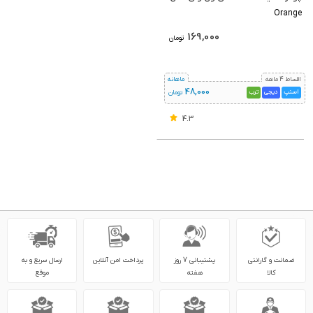
Orange
169,000
تومان
اقساط 4 ماهه
ماهانه
48,000
اسنپ
دیجی
ترب
تومان
4.3
ضمانت و گارانتی
پشتیبانی 7 روز
پرداخت امن آنلاین
ارسال سریع و به
کالا
هفته
موقع