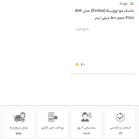
اوونیکا
ماسک مو اوونیکا (Evonia) مدل Anti
Frizz حجم 500 میلی لیتر
4.1
ضمانت و گارانتی
پشتیبانی 7 روز
پرداخت امن آنلاین
ارسال سریع و به
کالا
هفته
موقع