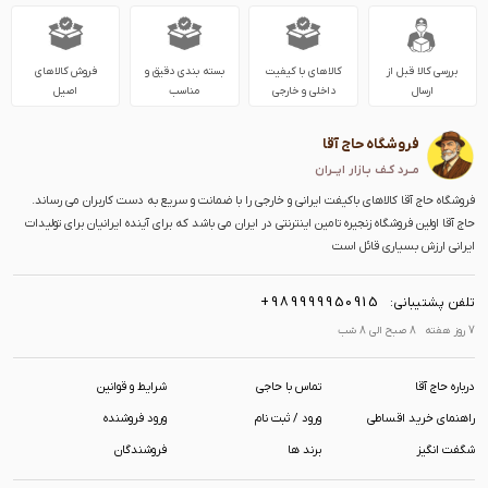
بررسی کالا قبل از
کالاهای با کیفیت
بسته بندی دقیق و
فروش کالاهای
ارسال
داخلی و خارجی
مناسب
اصیل
فروشگاه حاج آقا
مــرد کـف بـازار ایــران
فروشگاه حاج آقا کالاهای باکیفت ایرانی و خارجی را با ضمانت و سریع به دست کاربران می رساند.
حاج آقا اولین فروشگاه زنجیره تامین اینترنتی در ایران می باشد که برای آینده ایرانیان برای تولیدات
ایرانی ارزش بسیاری قائل است
+989999950915
تلفن پشتیبانی:
7 روز هفته 8 صبح الی 8 شب
درباره حاج آقا
تماس با حاجی
شرایط و قوانین
راهنمای خرید اقساطی
ورود / ثبت نام
ورود فروشنده
شگفت انگیز
برند ها
فروشندگان