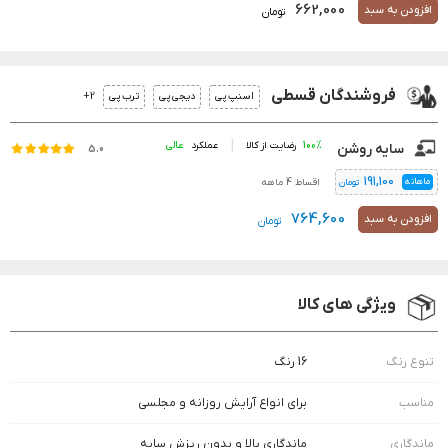
662,000
افزودن به سبد
تومان
فروشندگان قسطی
2+
اسنپ پی
دیجی پی
ترب پی
100%
رضایت از کالا
عملکرد
سایه روشن
5.0
191,100
ماهانه
اقساط 4 ماهه
تومان
764,600
افزودن به سبد
تومان
ویژگی های کالا
تنوع رنگ
16 رنگ
مناسب
برای انواع آرایش روزانه و مجلسی
ماندگاری
ماندگاری بالا و بدون ریزش سایه