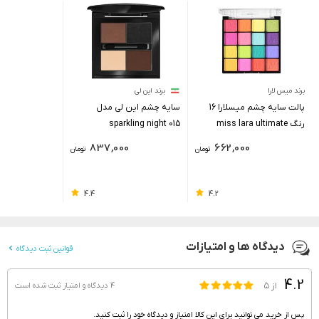
برند میس لارا
برند این لی
پالت سایه چشم میسلارا 16
سایه چشم این لی مدل
رنگ miss lara ultimate
sparkling night 015
837,000
662,000
تومان
تومان
4.4
4.2
دیدگاه ها و امتیازات
قوانین ثبت دیدگاه
4.2
از ۵
4 دیدگاه و امتیاز
ثبت شده است
پس از خرید می توانید برای این کالا امتیاز و دیدگاه خود را ثبت کنید.