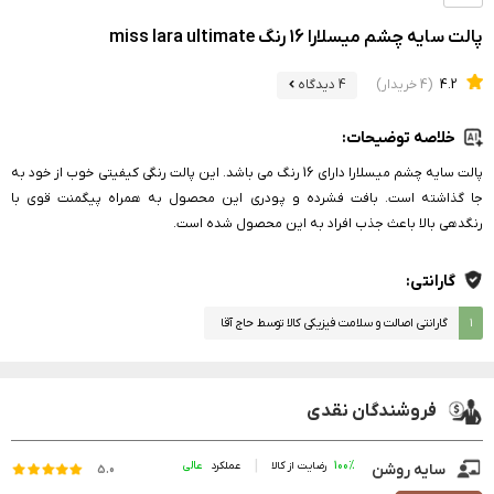
پالت سایه چشم میسلارا 16 رنگ miss lara ultimate
4.2
(4 خریدار)
4 دیدگاه
خلاصه توضیحات:
پالت سایه چشم میسلارا دارای 16 رنگ می باشد. این پالت رنگی کیفیتی خوب از خود به
جا گذاشته است. بافت فشرده و پودری این محصول به همراه پیگمنت قوی با
رنگدهی بالا باعث جذب افراد به این محصول شده است.
گارانتی:
۱
گارانتی اصالت و سلامت فیزیکی کالا توسط حاج آقا
فروشندگان نقدی
100%
رضایت از کالا
عملکرد
سایه روشن
5.0