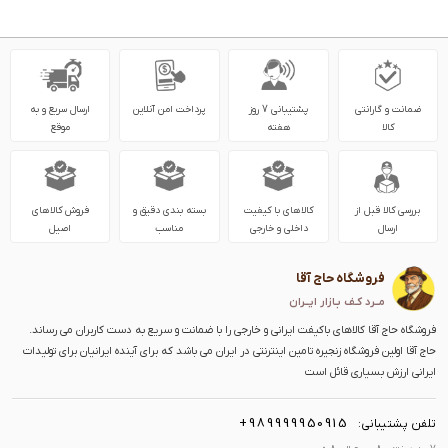
ضمانت و گارانتی
پشتیبانی 7 روز
پرداخت امن آنلاین
ارسال سریع و به
کالا
هفته
موقع
بررسی کالا قبل از
کالاهای با کیفیت
بسته بندی دقیق و
فروش کالاهای
ارسال
داخلی و خارجی
مناسب
اصیل
فروشگاه حاج آقا
مــرد کـف بـازار ایــران
فروشگاه حاج آقا کالاهای باکیفت ایرانی و خارجی را با ضمانت و سریع به دست کاربران می رساند.
حاج آقا اولین فروشگاه زنجیره تامین اینترنتی در ایران می باشد که برای آینده ایرانیان برای تولیدات
ایرانی ارزش بسیاری قائل است
+989999950915
تلفن پشتیبانی: