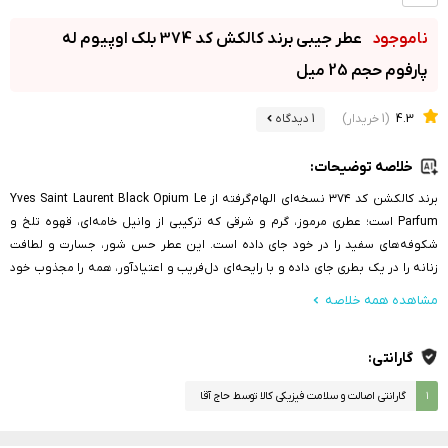
عطر جیبی برند کالکش کد 374 بلک اوپیوم له
پارفوم حجم 25 میل
4.3
(1 خریدار)
1 دیدگاه
خلاصه توضیحات:
برند کالکشن کد ۳۷۴ نسخه‌ای الهام‌گرفته از Yves Saint Laurent Black Opium Le
Parfum است؛ عطری مرموز، گرم و شرقی که ترکیبی از وانیل خامه‌ای، قهوه تلخ و
شکوفه‌های سفید را در خود جای داده است. این عطر حس شور، جسارت و لطافت
زنانه را در یک بطری جای داده و با رایحه‌ای دل‌فریب و اعتیادآور، همه را مجذوب خود
می‌کند.
مشاهده همه خلاصه
گارانتی:
۱
گارانتی اصالت و سلامت فیزیکی کالا توسط حاج آقا