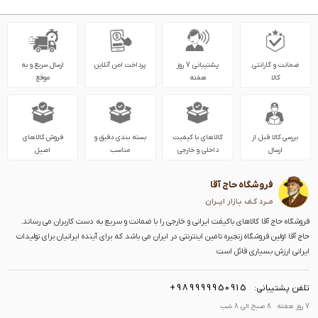
ضمانت و گارانتی
پشتیبانی 7 روز
پرداخت امن آنلاین
ارسال سریع و به
کالا
هفته
موقع
بررسی کالا قبل از
کالاهای با کیفیت
بسته بندی دقیق و
فروش کالاهای
ارسال
داخلی و خارجی
مناسب
اصیل
فروشگاه حاج آقا
مــرد کـف بـازار ایــران
فروشگاه حاج آقا کالاهای باکیفت ایرانی و خارجی را با ضمانت و سریع به دست کاربران می رساند.
حاج آقا اولین فروشگاه زنجیره تامین اینترنتی در ایران می باشد که برای آینده ایرانیان برای تولیدات
ایرانی ارزش بسیاری قائل است
+989999950915
تلفن پشتیبانی:
7 روز هفته 8 صبح الی 8 شب