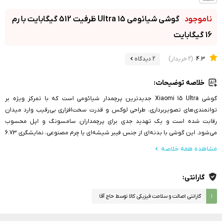
گوشی شیائومی 15 Ultra ظرفیت 512 گیگابایت با رم
16 گیگابایت
4.3
(2 خریدار)
2 دیدگاه
خلاصه توضیحات:
گوشی Xiaomi 15 Ultra جدیدترین پرچمدار شیائومی است که با تمرکز ویژه بر
توانمندی‌های تصویربرداری، طراحی لوکس و قدرت سخت‌افزاری بی‌رقیب وارد میدان
رقابت شده است و یک تهدید جدی برای پرچمداران سامسونگ و اپل محسوب
می‌شود. این گوشی با بدنه‌ای از جنس فیبر شیشه‌ای یا چرم مصنوعی، نمایشگری 6.73
اینچی از نوع LTPO AMOLED با روشنایی خیره‌کننده 3200 نیت، و چیپ قدرتمند
مشاهده همه خلاصه
Snapdragon 8 Gen 4 Elite با لیتوگرافی 3 نانومتری، ترکیبی کامل از زیبایی و قدرت را
ارائه می‌دهد.
گارانتی:
۱
گارانتی اصالت و سلامت فیزیکی کالا توسط حاج آقا