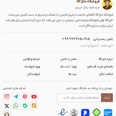
فروشگاه حاج آقا
مــرد کـف بـازار ایــران
فروشگاه حاج آقا کالاهای باکیفت ایرانی و خارجی را با ضمانت و سریع به دست کاربران می رساند.
حاج آقا اولین فروشگاه زنجیره تامین اینترنتی در ایران می باشد که برای آینده ایرانیان برای تولیدات
ایرانی ارزش بسیاری قائل است
+989999950915
تلفن پشتیبانی:
7 روز هفته 8 صبح الی 8 شب
درباره حاج آقا
تماس با حاجی
شرایط و قوانین
راهنمای خرید اقساطی
ورود / ثبت نام
ورود فروشنده
شگفت انگیز
برند ها
فروشندگان
دوستان را با پیامک به حاج آقا دعوت کنید
شبکه های اجتماعی
ارسال