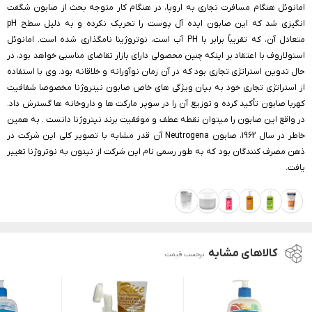
امانوئل هنگام مسافرت تجاری به اروپا، در هنگام کار متوجه بحث از صابون شگفت
انگیزی شد که این صابون ایده آل پوست را تحریک نکرده و به دلیل سطح pH
متعادل آن، که تقریباً برابر با PH آب است، نوتروژینا نامگذاری شده است. امانوئل
استولاروف با اعتقاد بر اینکه چنین محصولی دارای بازار تقاضای مناسبی خواهد بود، در
حال تدوین استراتژی تجاری بود که در آن زمان نوآورانه و خلاقانه بود. وی با استفاده
از استراتژی تجاری خود به بیان ویژگی های خاص صابون نیتروژنا مخصوصا شفافیت
کهربا صابون تأکید کرده و توزیع آن را در سوپر مارکت ها و داروخانه ها گسترش داد.
در واقع این صابون را میتوان نقطه عطف و موفقیت برند نیتروژنا دانست . به همین
خاطر در سال 1962، صابون Neutrogena آن قدر مشابه با تصویر کلی این شرکت در
ذهن‌ مصرف کنندگان بود که به طور رسمی نام این شرکت از نیتون به نوتروژنا تغییر
یافت.
کالاهای مشابه
برحسب قیمت