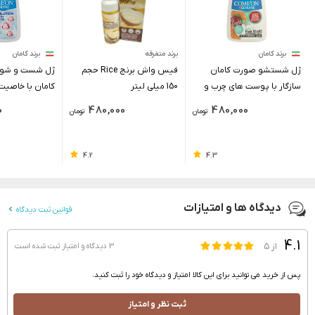
برند کامان
برند متفرقه
برند کامان
ژل شستشو صورت کامان
فیس واش برنج Rice حجم
ژل شست و شو
سازگار با پوست های چرب و
150 میلی لیتر
کامان با خاصیت
آکنه ای مدل Oily حجم 500
0
480,000
480,000
تومان
تومان
میلی لیتر
میلی لیتر
4.2
4.3
دیدگاه ها و امتیازات
قوانین ثبت دیدگاه
4.1
از ۵
3 دیدگاه و امتیاز
ثبت شده است
پس از خرید می توانید برای این کالا امتیاز و دیدگاه خود را ثبت کنید.
ثبت نظر و امتیاز