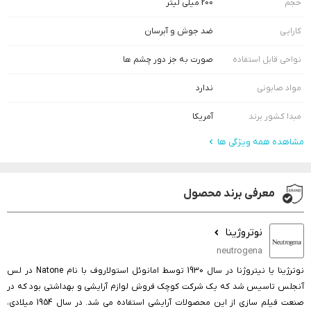
حجم
200 میلی لیتر
کارایی
ضد جوش و آبرسان
نواحی قابل استفاده
صورت به جز دور چشم ها
مواد صابونی
ندارد
مبدا کشور برند
آمریکا
مشاهده همه ویژگی ها
معرفی برند محصول
نوتروژینا
neutrogena
نوترژینا یا نیتروژنا در سال 1930 توسط امانوئل استولاروف با نام Natone در لس
آنجلس تاسیس شد که یک شرکت کوچک فروش لوازم آرایشی و بهداشتی بود که در
صنعت فیلم سازی از این محصولات آرایشی استفاده می شد. در سال 1954 میلادی،