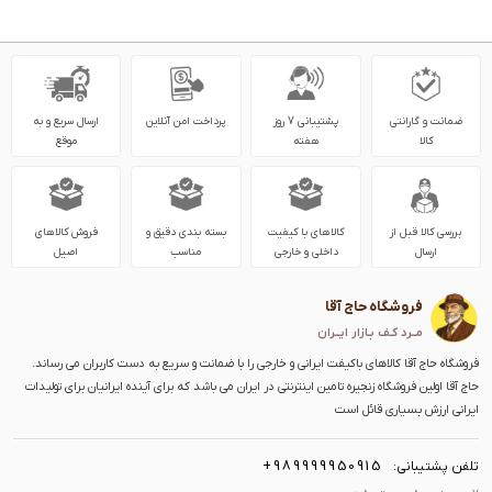
ضمانت و گارانتی
پشتیبانی 7 روز
پرداخت امن آنلاین
ارسال سریع و به
کالا
هفته
موقع
بررسی کالا قبل از
کالاهای با کیفیت
بسته بندی دقیق و
فروش کالاهای
ارسال
داخلی و خارجی
مناسب
اصیل
فروشگاه حاج آقا
مــرد کـف بـازار ایــران
فروشگاه حاج آقا کالاهای باکیفت ایرانی و خارجی را با ضمانت و سریع به دست کاربران می رساند.
حاج آقا اولین فروشگاه زنجیره تامین اینترنتی در ایران می باشد که برای آینده ایرانیان برای تولیدات
ایرانی ارزش بسیاری قائل است
+989999950915
تلفن پشتیبانی: