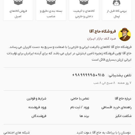
بررسی کالا قبل از
کالاهای با کیفیت
بسته بندی دقیق و
فروش کالاهای
ارسال
داخلی و خارجی
مناسب
اصیل
فروشگاه حاج آقا
مــرد کـف بـازار ایــران
فروشگاه حاج آقا کالاهای باکیفت ایرانی و خارجی را با ضمانت و سریع به دست کاربران می رساند.
حاج آقا اولین فروشگاه زنجیره تامین اینترنتی در ایران می باشد که برای آینده ایرانیان برای تولیدات
ایرانی ارزش بسیاری قائل است
+989999950915
تلفن پشتیبانی:
7 روز هفته 8 صبح الی 8 شب
درباره حاج آقا
تماس با حاجی
شرایط و قوانین
راهنمای خرید اقساطی
ورود / ثبت نام
ورود فروشنده
شگفت انگیز
برند ها
فروشندگان
دوستان را با پیامک به حاج آقا دعوت کنید
شبکه های اجتماعی