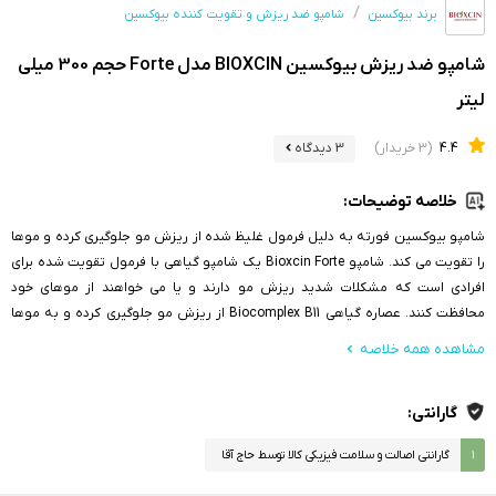
برند بیوکسین
شامپو ضد ریزش و تقویت کننده بیوکسین
شامپو ضد ریزش بیوکسین BIOXCIN مدل Forte حجم 300 میلی
لیتر
4.4
(3 خریدار)
3 دیدگاه
خلاصه توضیحات:
شامپو بیوکسین فورته به دلیل فرمول غلیظ شده از ریزش مو جلوگیری کرده و موها
را تقویت می کند. شامپو Bioxcin Forte یک شامپو گیاهی با فرمول تقویت شده برای
افرادی است که مشکلات شدید ریزش مو دارند و یا می خواهند از موهای خود
محافظت کنند. عصاره گیاهی Biocomplex B11 از ریزش مو جلوگیری کرده و به موها
سلامت می بخشد. داروهای ضد ریزش مو با فناوری لیپوزوم تقویت می شوند. با
مشاهده همه خلاصه
فرمول تقویت شده و فناوری لیپوزوم در برابر ریزش مو سریعتر عمل می کند. فاقد
مواد حساسیت زای منشأ عطر است ، ضد حساسیت است.
گارانتی:
۱
گارانتی اصالت و سلامت فیزیکی کالا توسط حاج آقا