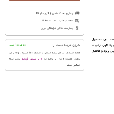
ارسال و بسته بندی از انبار حاج آقا
انتخاب زمان دریافت توسط کاربر
ارسال به تمامی شهرهای ایران
است. این محصول
ه دلیل ترکیبات
شروع هزینه پست از:
100,000
تومان
ین برود و ظاهری
همه سبدها شامل بیمه پستی تا سقف 100 میلیون تومان می
شوند. هزینه ارسال با توجه به
وزن
،
سایز
،
قیمت
سبد شما
متغیر است