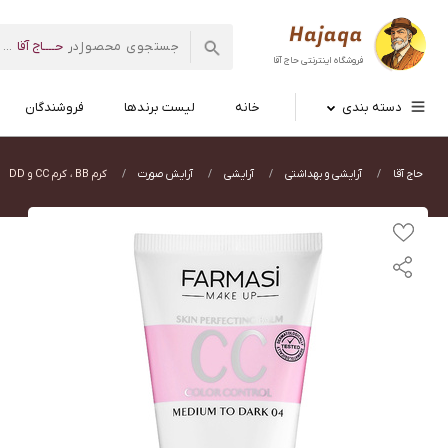
حــــاج آقا
در
...
فروشگاه اینترنتی
حاج آقا
دسته بندی
خانه
لیست برندها
فروشندگان
حاج آقا
آرایشی و بهداشتی
آرایشی
آرایش صورت
کرم BB ، کرم CC و DD