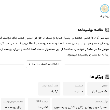
روشن 01
خلاصه توضیحات:
سی سی کرم‌ فارماسی محصولی بسیار ملایم و سبک با خواص بسیار مفید برای پوست 
پوشش بسیار خوبی بر روی پوست داشته و عیوب پوست را کاملا می‌پوشاند. سی سی کرم ب
موثری که در ساختار خود دارد استفاده از این محصول باعث شده لک‌ها و تیرگی پوست از ب
زیبا به پوستتان بخشیده می‌شود.
مشاهده همه خلاصه
ویژگی ها:
حجم
مناسب
مبدا کشور برند
50 میلی لیتر
خانم ها
ترکیه
ترکیبات موثر
درصد SPF
مناسب برای پوست
عصاره جو و روغن آرگان و کلاژن و ویتامین
15 درصد
انواع پوست ها