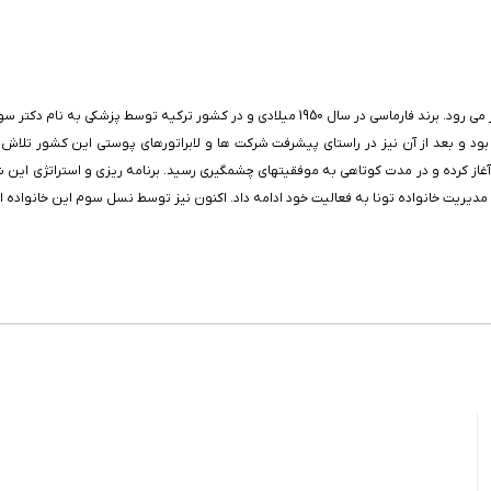
ت می کرد. سپس در سال 1985 تولید محصولات آرایشی (Tanalize kozmetik) را آغاز کرده و در مدت کوتاهی به موفقیتهای چشمگیر
مدیریت خانواده تونا به فعالیت خود ادامه داد. اکنون نیز توسط نسل سوم این خانواده ا