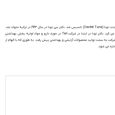
برند فارماسی می باشد. فارماسی یک برند ترکی و از قدیمی ترین برندهای جهان به شمار می رود. برند فارماسی در سال 1950 میلادی و در کشور ترکیه توسط پزشکی به نام دکتر سودت تونا (Cevdet Tuna) تاسیس شد. دکتر سی تونا در سال 1923 در ترکیه متولد شد.
او در زمان جنگ جهانی دوم مشغول ارائه خدمات درمانی و بهداشتی در ارتش ترکیه بود و بعد از آن نیز در راستای پیشرفت شرکت ها و لابراتورهای پوستی این کشور تلاش می کرد. دکتر تونا در ابتدا در شرکت Tan در حوزه دارو و مواد اولیه بخش بهداشتی
ی رسید. برنامه ریزی و استراتژی این شرکت به سمت تولید محصولات آرایشی و بهداشتی پیش رفت. به طوری که با الهام از
داره می شود.