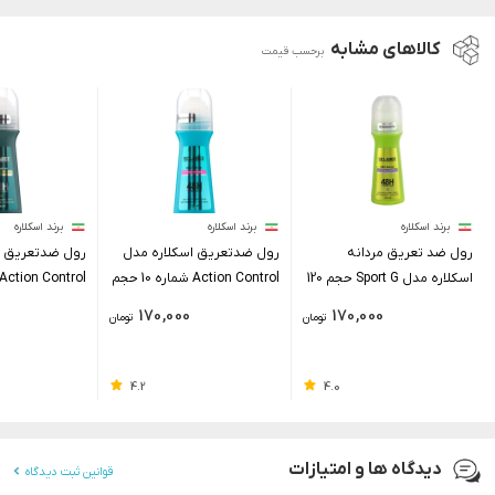
کالاهای مشابه
برحسب قیمت
برند اسکلاره
برند اسکلاره
برند اسکلاره
رول ضد تعریق مردانه
رول ضدتعریق اسکلاره مدل
رول ضدتعریق ا
اسکلاره مدل Sport G حجم 120
Action Control شماره 10 حجم
میلی لیتر
120 میلی لیتر
حجم 120 میلی لیتر
170,000
170,000
تومان
تومان
4.2
4.0
دیدگاه ها و امتیازات
قوانین ثبت دیدگاه