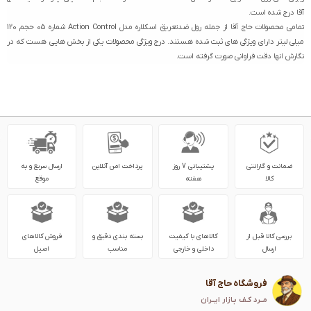
آقا درج شده است.
تمامی محصولات حاج آقا از جمله رول ضدتعریق اسکلاره مدل Action Control شماره 05 حجم 120
میلی لیتر دارای ویژگی های ثبت شده هستند. درج ویژگی محصولات یکی از بخش هایی هست که در
نگارش انها دقت فراوانی صورت گرفته است.
ضمانت و گارانتی
پشتیبانی 7 روز
پرداخت امن آنلاین
ارسال سریع و به
کالا
هفته
موقع
بررسی کالا قبل از
کالاهای با کیفیت
بسته بندی دقیق و
فروش کالاهای
ارسال
داخلی و خارجی
مناسب
اصیل
فروشگاه حاج آقا
مــرد کـف بـازار ایــران