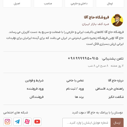
ارسال
داخلی و خارجی
مناسب
اصیل
فروشگاه حاج آقا
مــرد کـف بـازار ایــران
فروشگاه حاج آقا کالاهای باکیفت ایرانی و خارجی را با ضمانت و سریع به دست کاربران می رساند.
حاج آقا اولین فروشگاه زنجیره تامین اینترنتی در ایران می باشد که برای آینده ایرانیان برای تولیدات
ایرانی ارزش بسیاری قائل است
+989999950915
تلفن پشتیبانی:
7 روز هفته 8 صبح الی 8 شب
درباره حاج آقا
تماس با حاجی
شرایط و قوانین
راهنمای خرید اقساطی
ورود / ثبت نام
ورود فروشنده
شگفت انگیز
برند ها
فروشندگان
دوستان را با پیامک به حاج آقا دعوت کنید
شبکه های اجتماعی
ارسال