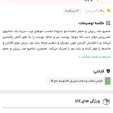
4.0
(3 خریدار)
3 دیدگاه
خلاصه توضیحات:
شامپو ضد ریزش و حجم دهنده مو مینوتا مناسب موهای چرب سریتا یک شامپوی
ضدریزش مؤثر است که موها، پوست سر و منافذ پوست را به طور کامل پاکسازی
می‌کند و با افزایش گردش خون مویرگی و تنظیم چرخه رشد مو، ریزش موی آقایان و
خانم‌ها را مهار کرده و رشد مو را تحریک می‌کند. همچنین شامپو ضد ریزش و حجم
دهنده مو مینوتا مناسب موهای چرب 200میل سریتا باعث افزایش حجم و ضخامت
مشاهده همه خلاصه
موها می‌شود، مو و پوست سر را رطوبت‌رسانی می‌کند، میزان چربی پوست سر را تنظیم
کرده، التهابات پوستی را تسکین می‌بخشد و توسط ترکیبات پپتیدی و پلی فنو
گارانتی:
۱
گارانتی اصالت و سلامت فیزیکی کالا توسط حاج آقا
ویژگی های کالا