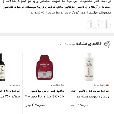
می‌باشد. اکثر محصولات این برند به صورت تخصصی برای مو فرموله شده‌اند و
استفاده از آن‌ها برای داشتن موهایی سالم، درخشان و زیبا پیشنهاد می‌شود. همچنین
محصولات مراقبت از موی کودکان نیز توسط سریتا ارائه شده‌اند.
کالاهای مشابه
برحسب قیمت
برند سریتا
برند بیوکسین
برند بیوآکوا
شامپو سریتا مدل کافئین ضد
شامپو ضد ریزش بیوکسین
شامپو رزماری 
ریزش و تقویت کننده مو
BIOXCIN مدل Forte حجم 300
بیوآکوا 250 میلی لیتر
مناسب مو چرب و معمولی
میلی لیتر
450,000
350,000
تومان
تومان