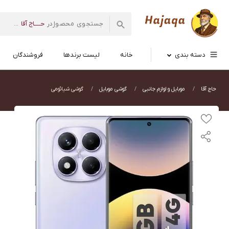
حــــاج آقا
در
...
فروشگاه اینترنتی
حاج آقا
دسته بندی
خانه
لیست برندها
فروشندگان
حاج آقا
موبایل و لوازم جانبی
گوشی موبایل
گوشی شیائومی