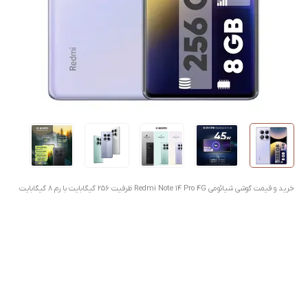
خرید و قیمت گوشی شیائومی Redmi Note 14 Pro 4G ظرفیت 256 گیگابایت با رم 8 گیگابایت