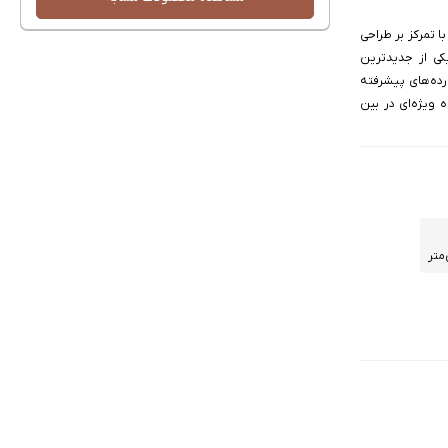
ای سری Note شیائومی است که با تمرکز بر طراحی
کرد قدرتمند و نمایشگر بی‌نظیر عرضه شده است. Redmi Note 14 Pro یکی از جدیدترین
در دسته میان‌رده‌های پیشرفته
 ویژه‌ای در بین
Co شش هسته ۲ گیگاهرتزی از نوع