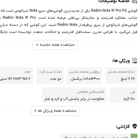
خلاصه توضیحات:
گوشی Redmi Note 14 Pro 4G یکی از جدیدترین گوشی‌ه
جذاب، عمل
گوشی‌های شیائومی از سری پرطرفدار Redmi Note است. این گوشی که 
قرار می‌گیرد، با طراحی مدرن، سخت‌افزار قدرتمند و امکانات متعدد توانسته است جایگاه
کاربران پیدا کند
مشاهده همه خلاصه
ویژگی ها:
اندازه صفحه نمایش
رزولوشن صفحه نمایش
تعداد سیم کارت
ابعاد
۶.۶۷ اینچ
۱۰۸۰x۲۴۰۰ پیکسل
دو عدد
۱۶۲.۲x۷۴.۹x۸.۲ میلی‌متر
وزن
قابلیت‌های مقاومتی
۱۸۰ گرم
مقاومت در برابر پاشش آب و گرد و غبار
مشاهده همه ویژگی ها
پردازنده‌
هشت هسته‌ای (دو هسته ۲.۲ گیگاهرتزی از نوع rtex A۷۶
Cortex A۵۵)
گارانتی: