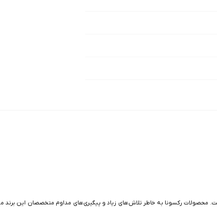
 برند رکسونا بهتر است بدانید کشور مبدا Rexona brand، روسیه است. محصولات رکسونا به خاطر تلاش‌‌های زیاد و پیگ