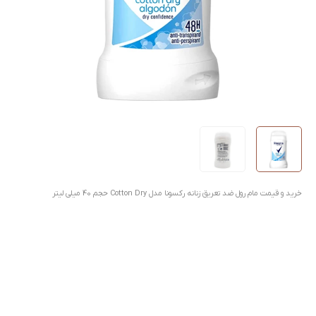
خرید و قیمت مام رول ضد تعریق زنانه رکسونا مدل Cotton Dry حجم 40 میلی لیتر