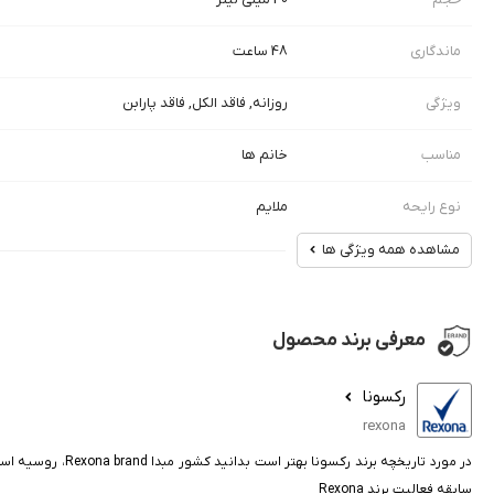
ماندگاری
48 ساعت
ویژگی
روزانه, فاقد الکل, فاقد پارابن
مناسب
خانم ها
نوع رایحه
ملایم
مشاهده همه ویژگی ها
معرفی برند محصول
رکسونا
rexona
در مورد تاریخچه
سابقه فعالیت برند Rexona