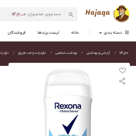
حــــاج آقا
در
...
فروشگاه اینترنتی
حاج آقا
دسته بندی
خانه
لیست برندها
فروشندگان
حاج آقا
آرایشی و بهداشتی
بهداشت شخصی
دئودرانت و ضد تعریق
دئودران