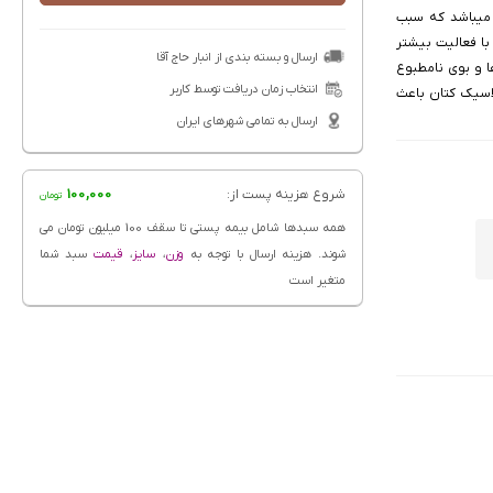
ای یک فناوری خلاقانه میباشد که سبب
ول است. با فعالیت بیشتر
ارسال و بسته بندی از انبار حاج آقا
بل باکتری ها و بوی نامطبوع
انتخاب زمان دریافت توسط کاربر
و لطافت رایحه کلاسیک کتان باعث
 خشکی روی پوست
ارسال به تمامی شهرهای ایران
شروع هزینه پست از:
100,000
تومان
همه سبدها شامل بیمه پستی تا سقف 100 میلیون تومان می
شوند. هزینه ارسال با توجه به
وزن
،
سایز
،
قیمت
سبد شما
متغیر است