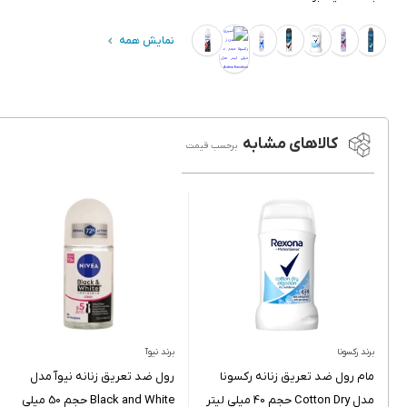
نمایش همه
کالاهای مشابه
برحسب قیمت
برند رکسونا
برند نیوآ
مام رول ضد تعریق زنانه رکسونا
رول ضد تعریق زنانه نیوآ مدل
مدل Cotton Dry حجم 40 میلی لیتر
Black and White حجم 50 میلی