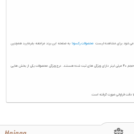
اد می شود برای مشاهده لیست
محصولات رکسونا
به صفحه این برند مراجعه بفرمایید همچنین
ویژگی های مام رول ضد تعریق زنانه رکسونا مدل Cotton Dry حجم 40 میلی لیتر در سایت حاج آقا درج شده است. تمامی محصولات حاج آقا از جمله مام رول ضد تعریق زنانه رکسونا مدل Cotton Dry حجم 40 میلی لیتر دارای ویژگی های ثبت شده هستند. درج ویژگی محصولات یکی از بخش هایی