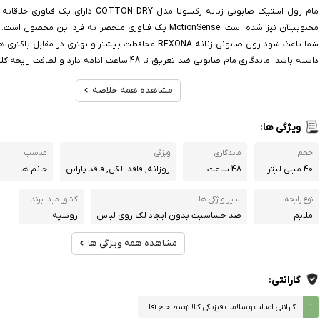
مام رول استیک صابونی زنانه رکسونا مدل COTTON DRY دار
محبوبیتآن نیز شده است، MotionSense یک فناوری منحصر به فرد این محص
شما باعث شود رول صابونی زنانه REXONA‬‎ محافظت بیشتر و بهتری در مقا
داشته باشد. ماندگاری مام صابونی ضد تعریق تا 48 ساعت ادامه دارد 
آرامش شما می شود. مام صابونی زنانه رکسونا فاقد الکل بوده و مانع بروز حساسیت و
مشاهده همه خلاصه
می شود همچنین برای انواع پوست مناسب است
ویژگی ها:
حجم
ماندگاری
ویژگی
مناسب
40 میلی لیتر
48 ساعت
روزانه, فاقد الکل, فاقد پارابن
خانم ها
نوع رایحه
سایر ویژگی ها
کشور مبدا برند
ملایم
ضد حساسیت بدون ایجاد لک روی لباس
روسیه
مشاهده همه ویژگی ها
گارانتی:
۱
گارانتی اصالت و سلامت فیزیکی کالا توسط حاج آقا