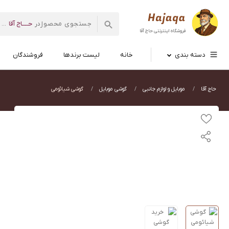
حــــاج آقا
در
...
فروشگاه اینترنتی
حاج آقا
دسته بندی
خانه
لیست برندها
فروشندگان
حاج آقا
موبایل و لوازم جانبی
گوشی موبایل
گوشی شیائومی