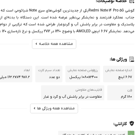
خلاصه توضیحات:
گوشی Redmi Note 14 Pro 5Gیکی از جدیدترین گوشی‌ها
جذاب، عملکرد قدرتمند و نمایشگر بی‌نظیر عرضه شده است. این دستگاه با بدنه‌ای ا
پلاستیک و مقاومت در برابر پاشش آب و گردوغبار طراحی شده است که ترکیبی از دوام و 
می‌دهد.
فوق‌العاده‌ای را فراهم می‌کند.
مشاهده همه خلاصه
ویژگی ها:
اندازه صفحه نمایش
رزولوشن صفحه نمایش
تعداد سیم کارت
ابعاد
۶.۶۷ اینچ
۱۰۸۰x۲۴۰۰ پیکسل
دو عدد
۱۶۲.۲x۷۴.۹x۸.۲ میلی‌متر
وزن
قابلیت‌های مقاومتی
۱۸۰ گرم
مقاومت در برابر پاشش آب و گرد و غبار
مشاهده همه ویژگی ها
پردازنده‌
هشت هسته‌ای (دو هسته ۲.۲ گیگاهرتزی از نوع rtex A۷۶
Cortex A۵۵)
گارانتی: