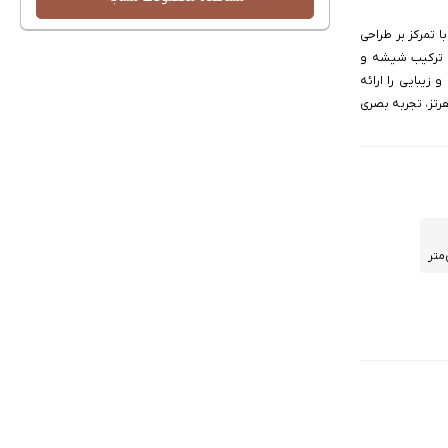
ی سری Note شیائومی است که با تمرکز بر طراحی
ز ترکیب شیشه و
زیبایی را ارائه
 نمایشگر 6.67 اینچی AMOLED با وضوح 1220 در 2712 پیکسل و نرخ تازه‌سازی 120 هرتز، تجربه بصری
Co شش هسته ۲ گیگاهرتزی از نوع