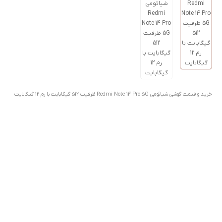
خرید و قیمت گوشی شیائومی Redmi Note 14 Pro 5G ظرفیت 512 گیگابایت با رم 12 گیگابایت