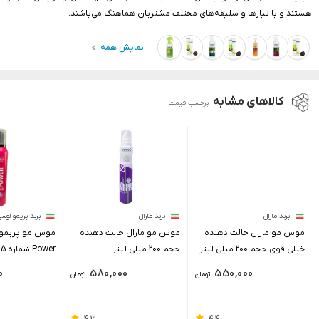
هستند و با نیازها و سلیقه‌های مختلف مشتریان هماهنگ می‌باشند.
نمایش همه
کالاهای مشابه
برحسب قیمت
برند مارال
برند مارال
برند پریمو لوسی
موس مو مارال حالت دهنده
موس مو مارال حالت دهنده
خیلی قوی حجم 200 میلی لیتر
حجم 200 میلی لیتر
Power شماره 5 حجم 200 میل
0
580,000
550,000
تومان
تومان