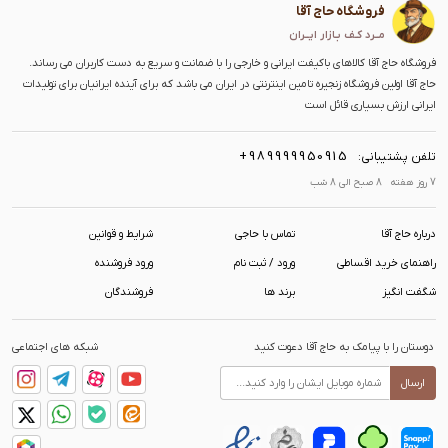
فروشگاه حاج آقا
مــرد کـف بـازار ایــران
فروشگاه حاج آقا کالاهای باکیفت ایرانی و خارجی را با ضمانت و سریع به دست کاربران می رساند.
حاج آقا اولین فروشگاه زنجیره تامین اینترنتی در ایران می باشد که برای آینده ایرانیان برای تولیدات
ایرانی ارزش بسیاری قائل است
+989999950915
تلفن پشتیبانی:
7 روز هفته 8 صبح الی 8 شب
درباره حاج آقا
تماس با حاجی
شرایط و قوانین
راهنمای خرید اقساطی
ورود / ثبت نام
ورود فروشنده
شگفت انگیز
برند ها
فروشندگان
دوستان را با پیامک به حاج آقا دعوت کنید
شبکه های اجتماعی
ارسال