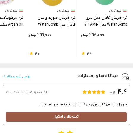
برند کامان
برند کامان
برند کامان
کرم آبرسان کامان مدل سری
کرم آبرسان صورت و بدن
کرم مرطوب‌کنند
Water Bomb مدل VITAMIN
کامان مدل Water Bomb
an Oil
C حجم 200 میلی‌لیتر
SENSITIVE مخصوص پوست
چرب حجم 250 میلی لیتر
299,000
298,000
تومان
تومان
حساس حجم 200 میلی لیتر
4.0
4.4
دیدگاه ها و امتیازات
قوانین ثبت دیدگاه
4.4
از ۵
4 دیدگاه و امتیاز
ثبت شده است
پس از خرید می توانید برای این کالا امتیاز و دیدگاه خود را ثبت کنید.
ثبت نظر و امتیاز