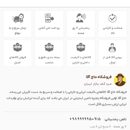
ضمانت و گارانتی
پشتیبانی 7 روز
پرداخت امن آنلاین
ارسال سریع و به
کالا
هفته
موقع
بررسی کالا قبل از
کالاهای با کیفیت
بسته بندی دقیق و
فروش کالاهای
ارسال
داخلی و خارجی
مناسب
اصیل
فروشگاه حاج آقا
مــرد کـف بـازار ایــران
فروشگاه حاج آقا کالاهای باکیفت ایرانی و خارجی را با ضمانت و سریع به دست کاربران می رساند.
حاج آقا اولین فروشگاه زنجیره تامین اینترنتی در ایران می باشد که برای آینده ایرانیان برای تولیدات
ایرانی ارزش بسیاری قائل است
+989999950915
تلفن پشتیبانی:
7 روز هفته 8 صبح الی 8 شب