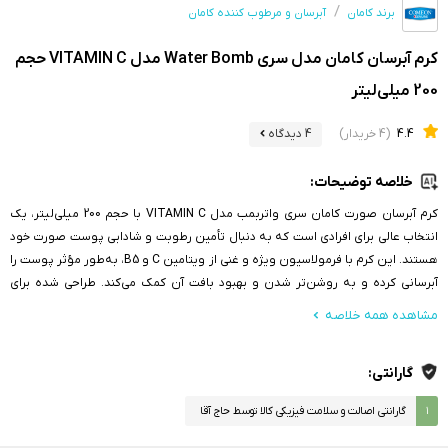
برند کامان
آبرسان و مرطوب کننده کامان
کرم آبرسان کامان مدل سری Water Bomb مدل VITAMIN C حجم
200 میلی‌لیتر
4.4
(4 خریدار)
4 دیدگاه
خلاصه توضیحات:
کرم آبرسان صورت کامان سری واتربمب مدل VITAMIN C با حجم 200 میلی‌لیتر، یک
انتخاب عالی برای افرادی است که به دنبال تأمین رطوبت و شادابی پوست صورت خود
هستند. این کرم با فرمولاسیون ویژه و غنی از ویتامین C و B5، به‌طور مؤثر پوست را
آبرسانی کرده و به روشن‌تر شدن و بهبود بافت آن کمک می‌کند. طراحی شده برای
استفاده روزانه در هر دو زمان روز و شب، این محصول مناسب برای تمامی انواع
مشاهده همه خلاصه
پوست، از جمله پوست‌های چرب و حساس است.
گارانتی:
۱
گارانتی اصالت و سلامت فیزیکی کالا توسط حاج آقا