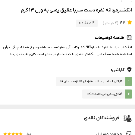
انگشترمردانه نقره دست سازبا عقیق یمنی به وزن 13 گرم
4.2
(4 خریدار)
4 دیدگاه
خلاصه توضیحات:
انگشتر مردانه نقره باعیار925 که رکاب آن هنردست میباشدوطرح شبکه چنگی درآن
استفاده شده.سنگ این انگشتر عقیق با کیفیت قرمز یمنی است کاری ظریف و زیبا
گارانتی:
۱
گارانتی اصالت و سلامت فیزیکی کالا توسط حاج آقا
2
فاکتوررسمی تاییداصالت کالا
فروشندگان نقدی
محمود موبایل
5.0