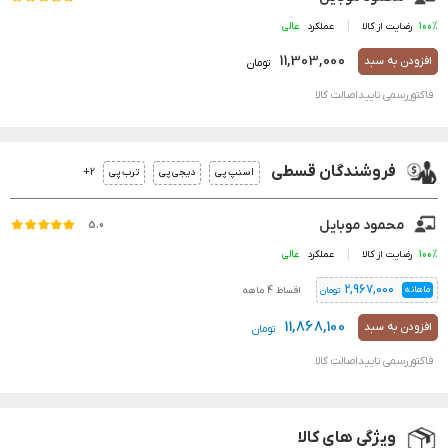
100%
رضایت از کالا
عملکرد
11,303,000
افزودن به سبد
تومان
فاکتوررسمی تاییداصالت کالا
فروشندگان قسطی
2+
اسنپ پی
دیجی پی
ترب پی
محمود موبایل
5.0
100%
رضایت از کالا
عملکرد
2,967,000
ماهانه
اقساط 4 ماهه
تومان
11,868,100
افزودن به سبد
تومان
فاکتوررسمی تاییداصالت کالا
ویژگی های کالا