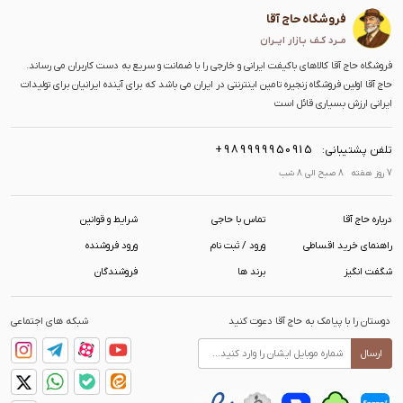
فروشگاه حاج آقا
مــرد کـف بـازار ایــران
فروشگاه حاج آقا کالاهای باکیفت ایرانی و خارجی را با ضمانت و سریع به دست کاربران می رساند.
حاج آقا اولین فروشگاه زنجیره تامین اینترنتی در ایران می باشد که برای آینده ایرانیان برای تولیدات
ایرانی ارزش بسیاری قائل است
+989999950915
تلفن پشتیبانی:
7 روز هفته 8 صبح الی 8 شب
درباره حاج آقا
تماس با حاجی
شرایط و قوانین
راهنمای خرید اقساطی
ورود / ثبت نام
ورود فروشنده
شگفت انگیز
برند ها
فروشندگان
دوستان را با پیامک به حاج آقا دعوت کنید
شبکه های اجتماعی
ارسال