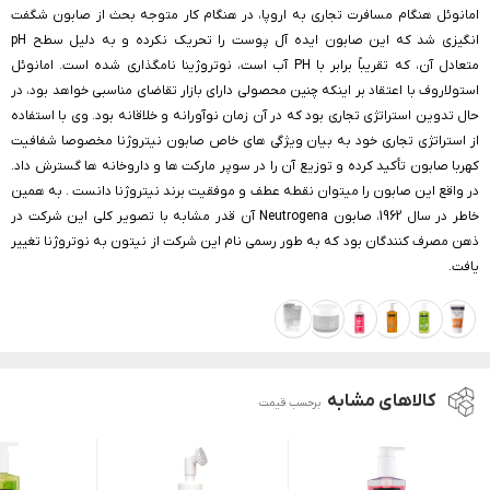
امانوئل هنگام مسافرت تجاری به اروپا، در هنگام کار متوجه بحث از صابون شگفت
انگیزی شد که این صابون ایده آل پوست را تحریک نکرده و به دلیل سطح pH
متعادل آن، که تقریباً برابر با PH آب است، نوتروژینا نامگذاری شده است. امانوئل
استولاروف با اعتقاد بر اینکه چنین محصولی دارای بازار تقاضای مناسبی خواهد بود، در
حال تدوین استراتژی تجاری بود که در آن زمان نوآورانه و خلاقانه بود. وی با استفاده
از استراتژی تجاری خود به بیان ویژگی های خاص صابون نیتروژنا مخصوصا شفافیت
کهربا صابون تأکید کرده و توزیع آن را در سوپر مارکت ها و داروخانه ها گسترش داد.
در واقع این صابون را میتوان نقطه عطف و موفقیت برند نیتروژنا دانست . به همین
خاطر در سال 1962، صابون Neutrogena آن قدر مشابه با تصویر کلی این شرکت در
ذهن‌ مصرف کنندگان بود که به طور رسمی نام این شرکت از نیتون به نوتروژنا تغییر
یافت.
کالاهای مشابه
برحسب قیمت