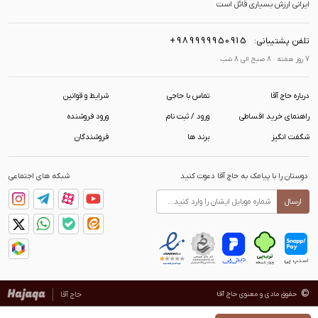
ایرانی ارزش بسیاری قائل است
+989999950915
تلفن پشتیبانی:
7 روز هفته 8 صبح الی 8 شب
درباره حاج آقا
تماس با حاجی
شرایط و قوانین
راهنمای خرید اقساطی
ورود / ثبت نام
ورود فروشنده
شگفت انگیز
برند ها
فروشندگان
دوستان را با پیامک به حاج آقا دعوت کنید
شبکه های اجتماعی
ارسال
©
حقوق مادی و معنوی حاج آقا
حاج آقا