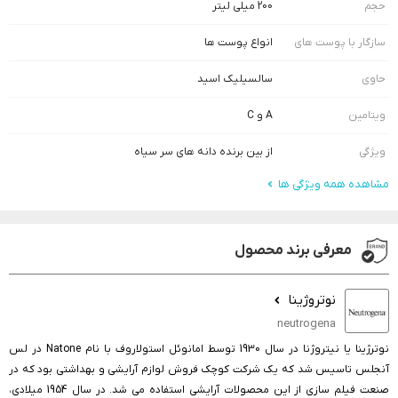
حجم
200 میلی لیتر
سازگار با پوست های
انواع پوست ها
حاوی
سالسیلیک اسید
ویتامین
A و C
ویژگی
از بین برنده دانه های سر سیاه
مشاهده همه ویژگی ها
معرفی برند محصول
نوتروژینا
neutrogena
نوترژینا یا نیتروژنا در سال 1930 توسط امانوئل استولاروف با نام Natone در لس
آنجلس تاسیس شد که یک شرکت کوچک فروش لوازم آرایشی و بهداشتی بود که در
صنعت فیلم سازی از این محصولات آرایشی استفاده می شد. در سال 1954 میلادی،