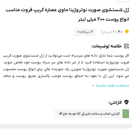
ژل شستشوی صورت نوتروژینا حاوی عصاره گریپ فروت مناسب
انواع پوست 200 میلی لیتر
4.1
(4 خریدار)
4 دیدگاه
خلاصه توضیحات:
اگر پوست شما دارای دانه های سرسیاه است می‌توانید از ژل شستشوی صورت گریپ
فروت نوتروژینا استفاده کنید تا از شر دانه های سر سیاه پوست خود خلاص شوید.
ژل شستشوی صورت نوتروژینا صورتی یک شوینده عالی برای انواع پوست محسوب
می شود. این ژل با نفوذ به اعماق پوست موجب پاکسازی عمیق پوست و منافذ
پوست از چربی و آلودگی است. این ژل با ترکیبات غنی از ویتامین و آنتی اکسیدان خود
مشاهده همه خلاصه
علاوه بر پاکسازی پوست، موجب تقویت، آبرسانی و ویتامین رسانی پوست شما
می‌شود.
گارانتی:
۱
گارانتی اصالت و سلامت فیزیکی کالا توسط حاج آقا