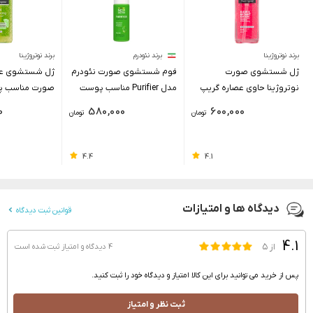
برند نوتروژینا
برند نئودرم
برند نوتروژینا
ژل شستشوی صورت
فوم شستشوی صورت نئودرم
ژل شستشوی عمی
نوتروژینا حاوی عصاره گریپ
مدل Purifier مناسب پوست
صورت مناسب پ
فروت مناسب انواع پوست 200
چرب حجم 150 میلی لیتر
0
580,000
600,000
تومان
تومان
میلی لیتر
لیتر
4.4
4.1
دیدگاه ها و امتیازات
قوانین ثبت دیدگاه
4.1
از ۵
4 دیدگاه و امتیاز
ثبت شده است
پس از خرید می توانید برای این کالا امتیاز و دیدگاه خود را ثبت کنید.
ثبت نظر و امتیاز