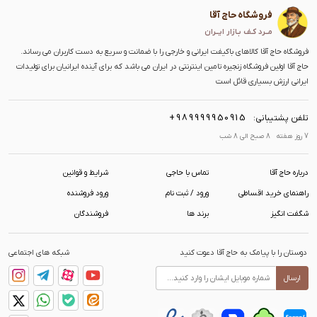
فروشگاه حاج آقا
مــرد کـف بـازار ایــران
فروشگاه حاج آقا کالاهای باکیفت ایرانی و خارجی را با ضمانت و سریع به دست کاربران می رساند.
حاج آقا اولین فروشگاه زنجیره تامین اینترنتی در ایران می باشد که برای آینده ایرانیان برای تولیدات
ایرانی ارزش بسیاری قائل است
+989999950915
تلفن پشتیبانی:
7 روز هفته 8 صبح الی 8 شب
درباره حاج آقا
تماس با حاجی
شرایط و قوانین
راهنمای خرید اقساطی
ورود / ثبت نام
ورود فروشنده
شگفت انگیز
برند ها
فروشندگان
دوستان را با پیامک به حاج آقا دعوت کنید
شبکه های اجتماعی
ارسال