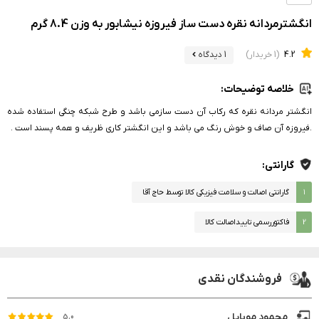
انگشترمردانه نقره دست ساز فیروزه نیشابور به وزن 8.4 گرم
4.2
(1 خریدار)
1 دیدگاه
خلاصه توضیحات:
انگشتر مردانه نقره که رکاب آن دست سازمی باشد و طرح شبکه چنگی استفاده شده
.فیروزه آن صاف و خوش رنگ می باشد و این انگشتر کاری ظریف و همه پسند است .
گارانتی:
۱
گارانتی اصالت و سلامت فیزیکی کالا توسط حاج آقا
2
فاکتوررسمی تاییداصالت کالا
فروشندگان نقدی
محمود موبایل
5.0