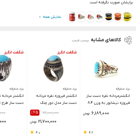
برایشان صورت نگرفته است.
نمایش همه
کالاهای مشابه
برحسب قیمت
برند متفرقه
برند متفرقه
برند متفرقه
انگشترمردانه نقره دست ساز
انگشتر فیروزه نقره مردانه
انگشتر مردانه ن
فیروزه نیشابور به وزن 8.4
دست ساز مدل دور چنگ
گرم
حصیری وزن 25 گرم
گرم
٪65
,000
62,000,000
6,189,000
تومان
000
21,700,000
تومان
4.0
4.2