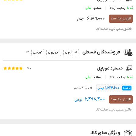
100%
رضایت از کالا
عملکرد
6,189,000
افزودن به سبد
تومان
فاکتوررسمی تاییداصالت کالا
فروشندگان قسطی
2+
اسنپ پی
دیجی پی
ترب پی
محمود موبایل
5.0
100%
رضایت از کالا
عملکرد
1,624,600
ماهانه
اقساط 4 ماهه
تومان
6,498,400
افزودن به سبد
تومان
فاکتوررسمی تاییداصالت کالا
ویژگی های کالا