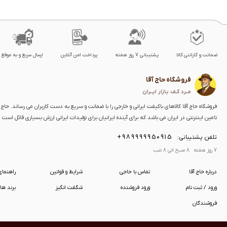
ضمانت و گارانتی کالا
پشتیبانی 7 روز هفته
پرداخت امن آنلاین
ارسال سریع و به موقع
فروشگاه حاج آقا
مــرد کـف بـازار ایــران
فروشگاه حاج آقا کالاهای باکیفت ایرانی و خارجی را با ضمانت و سریع به دست کاربران می رساند. حاج آق
تامین اینترنتی در ایران می باشد که برای آینده ایرانیان برای تولیدات ایرانی ارزش بسیاری قائل است
+989999950915
تلفن پشتیبانی:
7 روز هفته 8 صبح الی 8 شب
درباره حاج آقا
تماس با حاجی
شرایط و قوانین
راهنما
ورود / ثبت نام
ورود فروشنده
شگفت انگیز
برند ها
فروشندگان