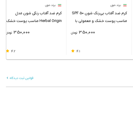
برند شون
برند شون
کرم ضد آفتاب بی‌رنگ شون SPF 50
کرم ضد آفتاب رنگی شون مدل
مناسب پوست خشک و معمولی با
Herbal Origin مناسب پوست خشک
حجم 50 میلی‌لیتر
و معمولی حجم 50 میلی لیتر
350,000
350,000
تومان
تومان
4.2
4.1
قوانین ثبت دیدگاه