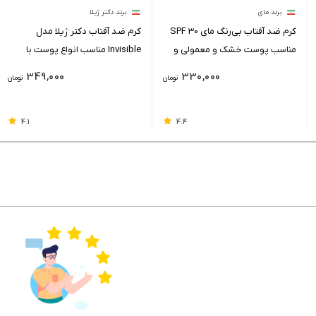
برند مای
برند دکتر ژیلا
کرم ضد آفتاب بی‌رنگ مای SPF 30
کرم ضد آفتاب دکتر ژیلا مدل
مناسب پوست خشک و معمولی و
Invisible مناسب انواع پوست با
حجم 50 میلی لیتر
حجم 50 میلی لیتر
349,000
330,000
تومان
تومان
4.1
4.4