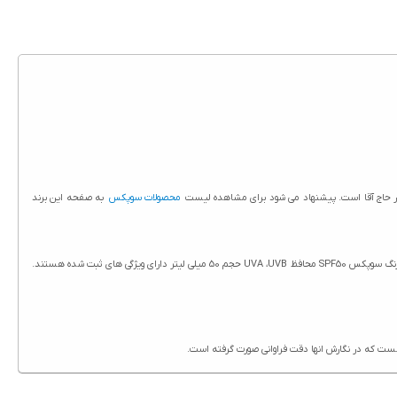
در حاج آقا است. پیشنهاد می شود برای مشاهده لیست
محصولات سوپکس
به صفحه این برند
ویژگی های کرم ضد آفتاب و ضد لک بدون رنگ سوپکس SPF50 محافظ UVA ،UVB حجم 50 میلی لیتر در سایت حاج آقا درج شده است. تمامی محصولات حاج آقا از جمله کرم ضد آفتاب و ضد لک بدون رنگ سوپکس SPF50 محافظ UVA ،UVB حجم 50 میلی لیتر دارای ویژگی های ثبت شده هستند.