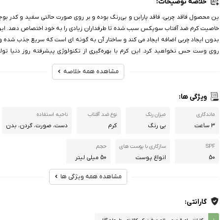
خلاصه توضیحات:
ین محصول فاقد چربی، فاقد پارابن و بی‌رنگ بوده و بر روی صورت حالتی سفید و کدر بوجو
خاصیت کرم ضد آفتاب سوپکس سبب شده تا طرفداران زیادی را به خود اختصاص دهد. این
بدون ایجاد چربی اضافه ایجاد می کند و ساختار آن به گونه ای است که سریع جذب شده و ا
روی وست حس نخواهید کرد. این کرم با بهره‌گیری از تکنولوژی پیشرفته روز دنیا تو
میتواند با انواع پوست سازگار بوده و یک محافظ 
مشاهده همه خلاصه
باشد. این محصول دارای spf50 است،
ویژگی ها:
ماندگاری
میزان رنگ
نوع ضد آفتاب
ناحیه استفاده
3 ساعت
بی رنگ
کرم
دست، صورت، گردن، بدن
SPF
سازگاری با پوست های
حجم
50
انواع پوست
50 میلی لیتر
مشاهده همه ویژگی ها
گارانتی: