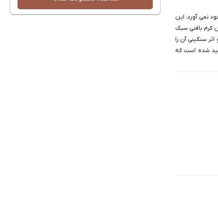
د نمی آورد، این
 کرم بافتی سبک
ثر سنگینی آن را
لید شده است که
طولانی مدت از DNA پوست در برابر آسیب‌های محیطی