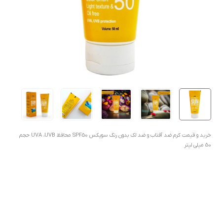
خرید و قیمت کرم ضد آفتاب و ضد لک بدون رنگ سوپکس SPF50 محافظ UVA ،UVB حجم
50 میلی لیتر