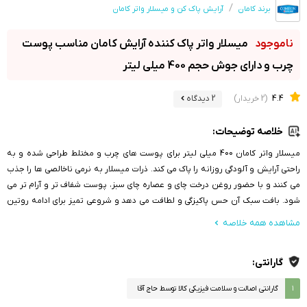
برند کامان
آرایش پاک کن و میسلار واتر کامان
میسلار واتر پاک کننده آرایش کامان مناسب پوست
چرب و دارای جوش حجم 400 میلی لیتر
4.4
(2 خریدار)
2 دیدگاه
خلاصه توضیحات:
میسلار واتر کامان 400 میلی لیتر برای پوست های چرب و مختلط طراحی شده و به
راحتی آرایش و آلودگی روزانه را پاک می کند. ذرات میسلار به نرمی ناخالصی ها را جذب
می کنند و با حضور روغن درخت چای و عصاره چای سبز، پوست شفاف تر و آرام تر می
شود. بافت سبک آن حس پاکیزگی و لطافت می دهد و شروعی تمیز برای ادامه روتین
پوستی شما ایجاد می کند، بدون ایجاد کشیدگی.
مشاهده همه خلاصه
گارانتی:
۱
گارانتی اصالت و سلامت فیزیکی کالا توسط حاج آقا