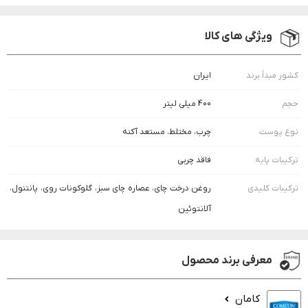
ویژگی های کالا
کشور مبدأ برند
ایران
حجم
400 میلی لیتر
نوع پوست
چرب، مختلط، مستعد آکنه
ترکیبات پایه
فاقد چربی
ترکیبات کلیدی
روغن درخت چای، عصاره چای سبز، گلوکونات روی، پانتنول،
آلانتوئین
معرفی برند محصول
کامان